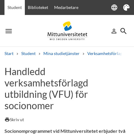
language
Student
Biblioteket
Medarbetare
Language
Tema
menu
search
person_outline
Meny
Logga in
Sök
Start
Student
Mina studietjänster
Verksamhetsförlagd utbi
Sök
Handledd
Andra söktjänster
verksamhetsförlagd
Kurser och program
Kursplaner
Välkomstbrev
Personal
Lediga jobb
utbildning (VFU) för
socionomer
print
Skriv ut
Socionomprogrammet vid Mittuniversitetet erbjuder två