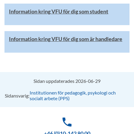
Information kring VFU för dig som student
Information kring VFU för dig som är handledare
Sidan uppdaterades 2026-06-29
Institutionen för pedagogik, psykologi och
Sidansvarig:
socialt arbete (PPS)
phone
+46 (0)10-142 80 00