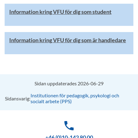
Information kring VFU för dig som student
Information kring VFU för dig som är handledare
Sidan uppdaterades 2026-06-29
Institutionen för pedagogik, psykologi och
Sidansvarig:
socialt arbete (PPS)
phone
+46 (0)10-142 80 00