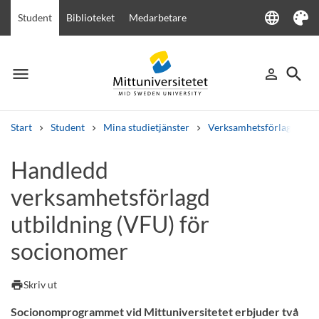
language
Student
Biblioteket
Medarbetare
Language
Tema
menu
search
person_outline
Meny
Logga in
Sök
Start
Student
Mina studietjänster
Verksamhetsförlagd utbi
Sök
Handledd
Andra söktjänster
verksamhetsförlagd
Kurser och program
Kursplaner
Välkomstbrev
Personal
Lediga jobb
utbildning (VFU) för
socionomer
print
Skriv ut
Socionomprogrammet vid Mittuniversitetet erbjuder två