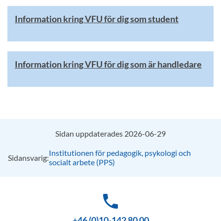
Information kring VFU för dig som student
Information kring VFU för dig som är handledare
Sidan uppdaterades 2026-06-29
Institutionen för pedagogik, psykologi och
Sidansvarig:
socialt arbete (PPS)
phone
+46 (0)10-142 80 00