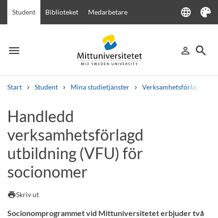
language
Student
Biblioteket
Medarbetare
Language
Tema
menu
search
person_outline
Meny
Logga in
Sök
Start
Student
Mina studietjänster
Verksamhetsförlagd utbi
Sök
Handledd
Andra söktjänster
verksamhetsförlagd
Kurser och program
Kursplaner
Välkomstbrev
Personal
Lediga jobb
utbildning (VFU) för
socionomer
print
Skriv ut
Socionomprogrammet vid Mittuniversitetet erbjuder två