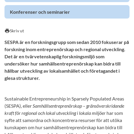
Konferenser och seminarier
print
Skriv ut
SESPA är en forskningsgrupp som sedan 2010 fokuserar på
forskning inom entreprenörskap och regional utveckling.
Det är en tvärvetenskaplig forskningsmiljö som
undersöker hur samhällsentreprenörskap kan bidra till
hållbar utveckling av lokalsamhället och företagandet i
glesa strukturer.
Sustainable Entrepreneurship in Sparsely Populated Areas
(SESPA), eller
Samhällsentreprenörskap – gränsöverskridande
kraft för regional och lokal utveckling i lokala miljöer
­har som
syfte att samordna och koncentrera resurser för att utöka
kunskapen om hur samhällsentreprenörskap kan bidra till