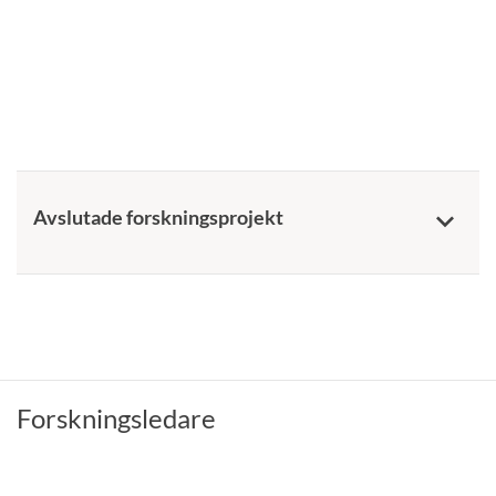
Avslutade forskningsprojekt
keyboard_arrow_down
Forskningsledare