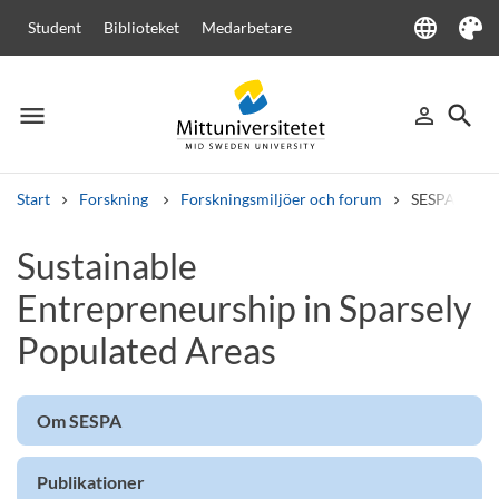
language
Student
Biblioteket
Medarbetare
Language
Tema
menu
search
person_outline
Meny
Logga in
Sök
Start
Forskning
Forskningsmiljöer och forum
SESPA
Sök
Sustainable
Andra söktjänster
Entrepreneurship in Sparsely
Kurser och program
Kursplaner
Välkomstbrev
Personal
Lediga jobb
Populated Areas
Om SESPA
Publikationer