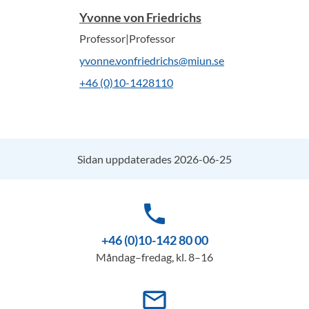
Yvonne von Friedrichs
Professor|Professor
yvonne.vonfriedrichs@miun.se
+46 (0)10-1428110
Sidan uppdaterades 2026-06-25
phone
+46 (0)10-142 80 00
Måndag–fredag, kl. 8–16
mail_outline