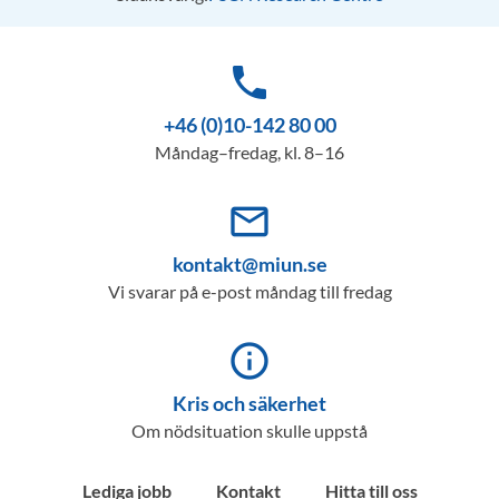
phone
+46 (0)10-142 80 00
Måndag–fredag, kl. 8–16
mail_outline
kontakt@miun.se
Vi svarar på e-post måndag till fredag
info_outline
Kris och säkerhet
Om nödsituation skulle uppstå
Lediga jobb
Kontakt
Hitta till oss