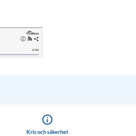
info_outline
Kris och säkerhet