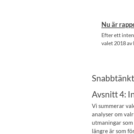
Nu är rapp
Efter ett inte
valet 2018 av 
Snabbtänkt
Avsnitt 4: 
Vi summerar vale
analyser om valr
utmaningar som p
längre är som fö