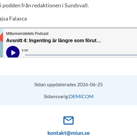
i podden från redaktionen i Sundsvall.
jsa Falasca
Sidan uppdaterades 2026-06-25
Sidansvarig:
DEMICOM
mail_outline
kontakt@miun.se