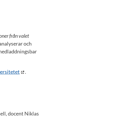
oner från valet
analyserar och
is nedladdningsbar
ersitetet
.
ll, docent Niklas