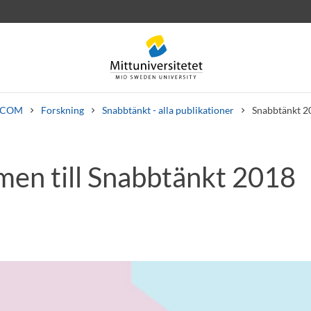
ICOM
Forskning
Snabbtänkt - alla publikationer
Snabbtänkt 2
en till Snabbtänkt 2018
rev
Personal
Lediga jobb