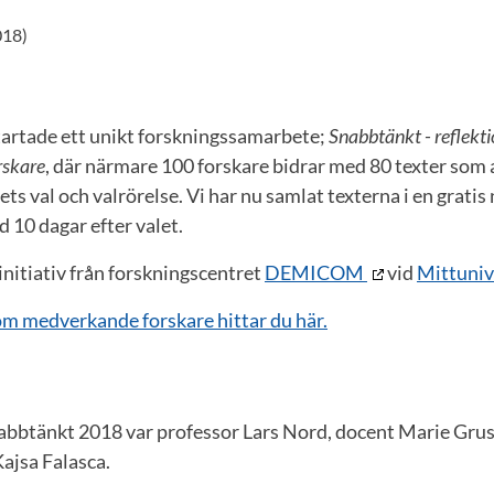
018)
startade ett unikt forskningssamarbete;
Snabbtänkt - reflekti
rskare
, där närmare 100 forskare bidrar med 80 texter som 
rets val och valrörelse. Vi har nu samlat texterna i en grat
d 10 dagar efter valet.
initiativ från forskningscentret
DEMICOM
vid
Mittuniv
m medverkande forskare hittar du här.
abbtänkt 2018 var professor Lars Nord, docent Marie Gruse
ajsa Falasca.