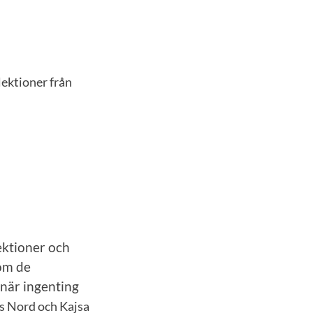
lektioner från
ektioner och
 om de
 när ingenting
rs Nord och Kajsa