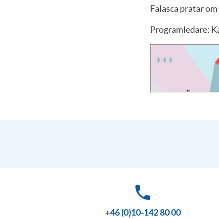
Falasca pratar om 
Programledare: Ka
phone
+46 (0)10-142 80 00