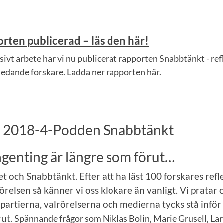
orten publicerad – läs den här!
nsivt arbete har vi nu publicerat rapporten Snabbtänkt - ref
ledande forskare. Ladda ner rapporten här.
 2018-4-Podden Snabbtänkt
Ingenting är längre som förut…
t och Snabbtänkt. Efter att ha läst 100 forskares refl
örelsen så känner vi oss klokare än vanligt. Vi pratar
artierna, valrörelserna och medierna tycks stå inför
rut.
Spännande frågor som Niklas Bolin, Marie Grusell, La