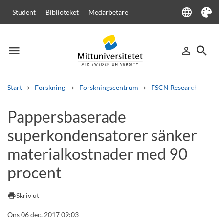
language
Student
Biblioteket
Medarbetare
Language
Tema
menu
search
person_outline
Meny
Logga in
Sök
Start
Forskning
Forskningscentrum
FSCN Research Centr
Sök
Pappersbaserade
Andra söktjänster
superkondensatorer sänker
Kurser och program
Kursplaner
Välkomstbrev
Personal
Lediga jobb
materialkostnader med 90
procent
print
Skriv ut
Ons 06 dec. 2017 09:03