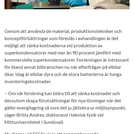
Genom att använda de material, produktionstekniker och
konceptförbättringar som föreslås i avhandlingen är det
möjligt att sänka kostnaderna vid produktion av
superkondensatorer med mer än 90 procent jämfört med
kommersiella superkondensatorer. Forskningen är intressant
för bland annat bilbranschen nu när efterfrågan på elbilar
ökar. Idag är elbilar dyra och de stora batterierna är tunga
investeringskostnader.
− Om vår forskning kan bidra till att sänka kostnader och
dessutom skapa förutsättningar för nya lösningar när det
gäller energilagring så vore det ju jättebra ur miljösynpunkt,
säger Britta Andres, doktorand i teknisk fysik vid
Mittuniversitetet i Sundsvall.
Studierna vid FSCN visar att pappersbaserade