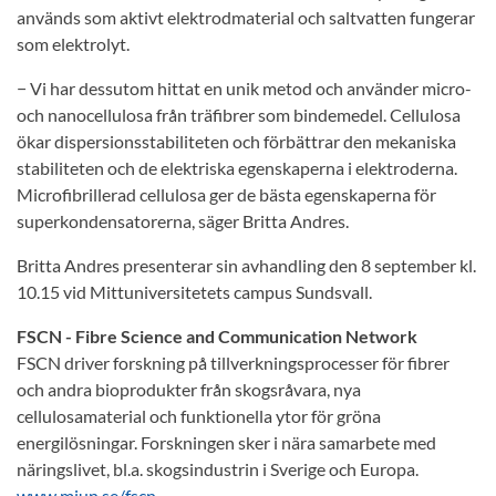
används som aktivt elektrodmaterial och saltvatten fungerar
som elektrolyt.
− Vi har dessutom hittat en unik metod och använder micro-
och nanocellulosa från träfibrer som bindemedel. Cellulosa
ökar dispersionsstabiliteten och förbättrar den mekaniska
stabiliteten och de elektriska egenskaperna i elektroderna.
Microfibrillerad cellulosa ger de bästa egenskaperna för
superkondensatorerna, säger Britta Andres.
Britta Andres presenterar sin avhandling den 8 september kl.
10.15 vid Mittuniversitetets campus Sundsvall.
FSCN - Fibre Science and Communication Network
FSCN driver forskning på tillverkningsprocesser för fibrer
och andra bioprodukter från skogsråvara, nya
cellulosamaterial och funktionella ytor för gröna
energilösningar. Forsk­ningen sker i nära samarbete med
näringslivet, bl.a. skogsindustrin i Sverige och Europa.
www.miun.se/fscn