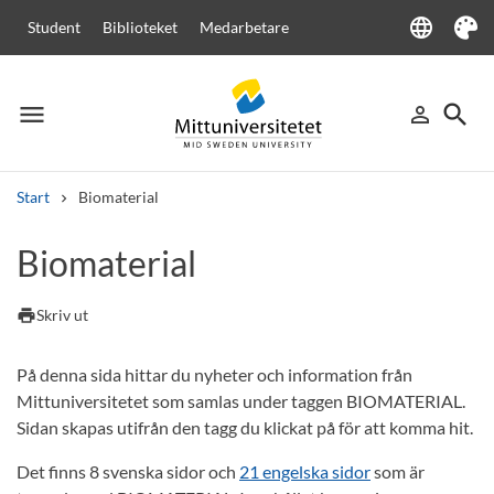
language
Student
Biblioteket
Medarbetare
Language
Tema
menu
search
person_outline
Meny
Logga in
Sök
Start
Biomaterial
Sök
Biomaterial
Andra söktjänster
Kurser och program
Kursplaner
Välkomstbrev
Personal
print
Skriv ut
Lediga jobb
På denna sida hittar du nyheter och information från
Mittuniversitetet som samlas under taggen BIOMATERIAL.
Sidan skapas utifrån den tagg du klickat på för att komma hit.
Det finns 8 svenska sidor och
21 engelska sidor
som är