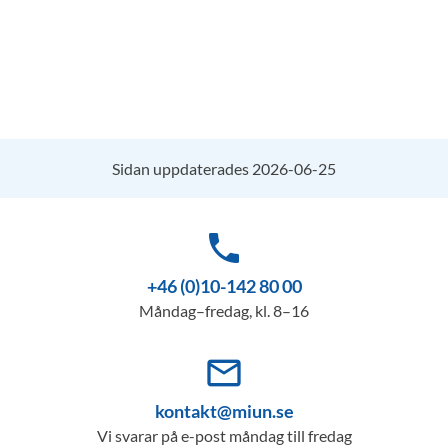
Sidan uppdaterades 2026-06-25
phone
+46 (0)10-142 80 00
Måndag–fredag, kl. 8–16
mail_outline
kontakt@miun.se
Vi svarar på e-post måndag till fredag