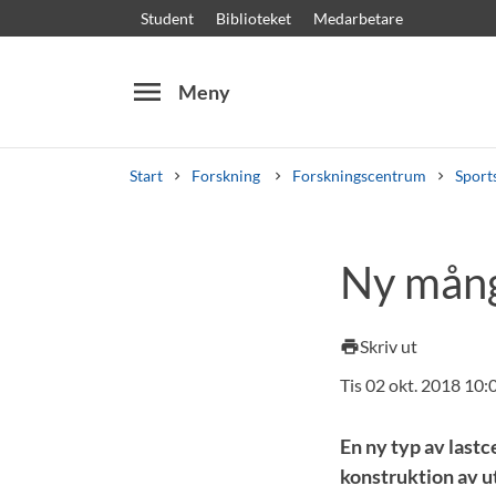
Student
Biblioteket
Medarbetare
menu
Meny
Start
Forskning
Forskningscentrum
Sport
Sök
Andra söktjänster
Ny mångs
Kurser och program
Kursplaner
Välkomstb
Skriv ut
print
Tis 02 okt. 2018 10:
En ny typ av lastce
konstruktion av u