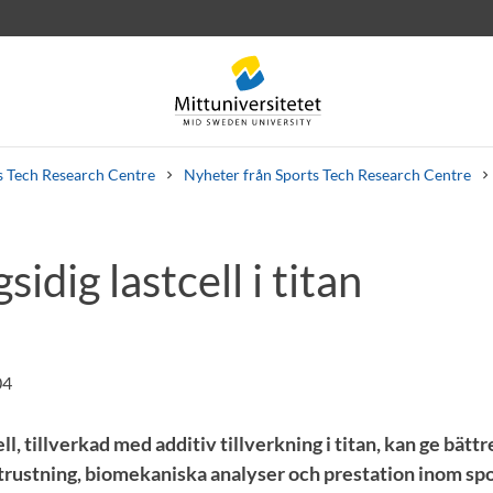
s Tech Research Centre
Nyheter från Sports Tech Research Centre
idig lastcell i titan
rev
Personal
Lediga jobb
04
ll, tillverkad med additiv tillverkning i titan, kan ge bätt
trustning, biomekaniska analyser och prestation inom spor