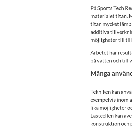
På Sports Tech Res
materialet titan. 
titan mycket lämpa
additiva tillverkni
möjligheter till t
Arbetet har result
på vatten och till 
Många använ
Tekniken kan anvä
exempelvis inom al
lika möjligheter o
Lastcellen kan äve
konstruktion och 