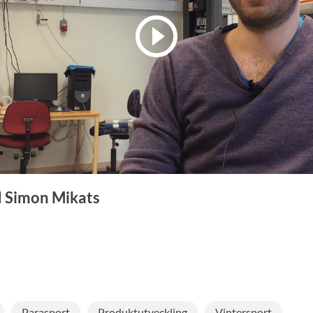
d Simon Mikats
Parasport
Produktutveckling
Vintersport