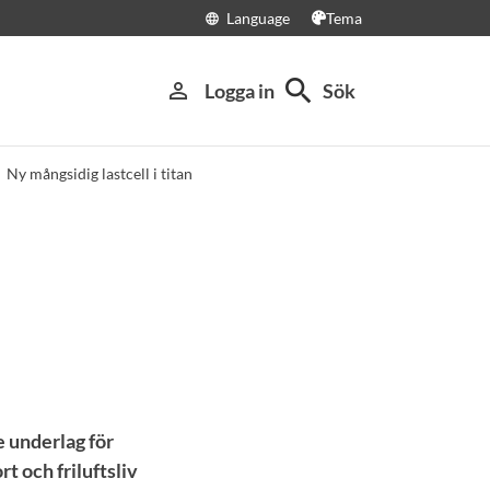
Language
Tema
language
search
person_outline
Logga in
Sök
Ny mångsidig lastcell i titan
re underlag för
t och friluftsliv