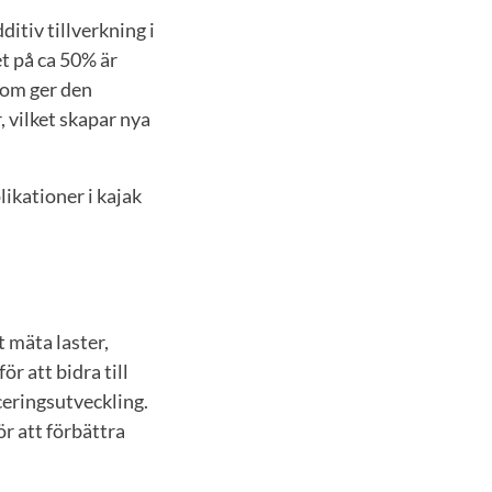
itiv tillverkning i
t på ca 50% är
tom ger den
, vilket skapar nya
likationer i kajak
 mäta laster,
r att bidra till
ceringsutveckling.
r att förbättra