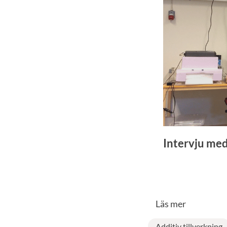
Intervju me
Läs mer
Additiv tillverkning