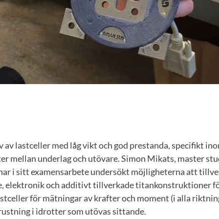
v av lastceller med låg vikt och god prestanda, specifikt in
ter mellan underlag och utövare. Simon Mikats, master st
ar i sitt examensarbete undersökt möjligheterna att tillv
, elektronik och additivt tillverkade titankonstruktioner fö
tceller för mätningar av krafter och moment (i alla riktnin
ustning i idrotter som utövas sittande.