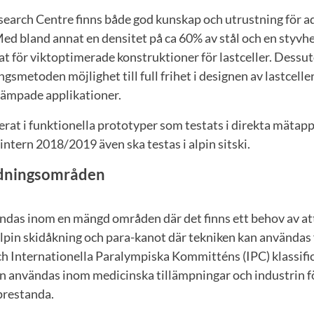
earch Centre finns både god kunskap och utrustning för add
Med bland annat en densitet på ca 60% av stål och en styvhe
t för viktoptimerade konstruktioner för lastceller. Dessu
ngsmetoden möjlighet till full frihet i designen av lastceller
illämpade applikationer.
erat i funktionella prototyper som testats i direkta mätapp
vintern 2018/2019 även ska testas i alpin sitski.
dningsområden
ndas inom en mängd områden där det finns ett behov av att
pin skidåkning och para-kanot där tekniken kan användas fö
ch Internationella Paralympiska Kommitténs (IPC) klassifi
n användas inom medicinska tillämpningar och industrin fö
prestanda.