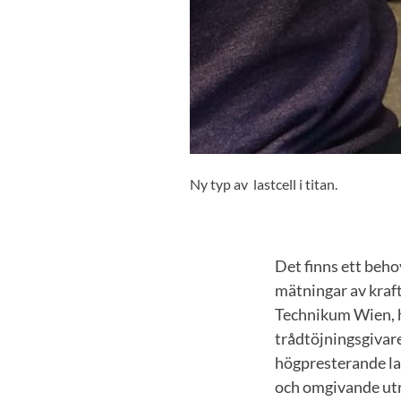
Ny typ av lastcell i titan.
Det finns ett beho
mätningar av kraf
Technikum Wien, h
trådtöjningsgivare
högpresterande las
och omgivande utr