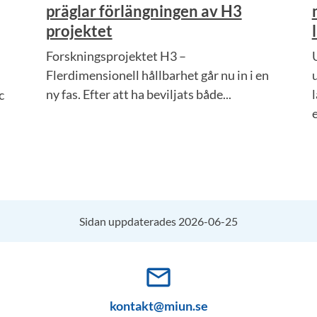
präglar förlängningen av H3
projektet
Forskningsprojektet H3 –
Flerdimensionell hållbarhet går nu in i en
ny fas. Efter att ha beviljats både...
c
e
Sidan uppdaterades 2026-06-25
mail_outline
kontakt@miun.se