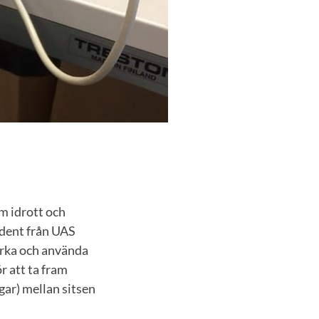
om idrott och
udent från UAS
erka och använda
r att ta fram
gar) mellan sitsen