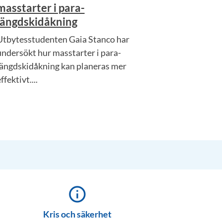
masstarter i para-
längdskidåkning
Utbytesstudenten Gaia Stanco har
undersökt hur masstarter i para-
längdskidåkning kan planeras mer
ffektivt....
info_outline
Kris och säkerhet