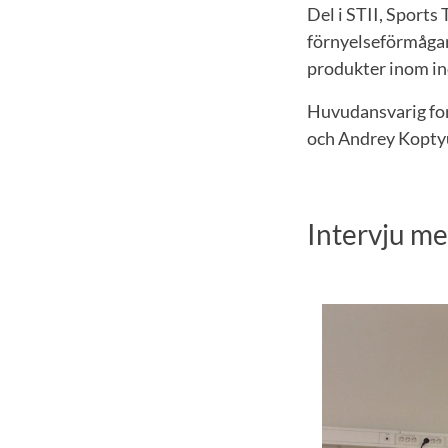
Del i STII, Sports 
förnyelseförmågan
produkter inom in
Huvudansvarig fors
och Andrey Kopty
Intervju m