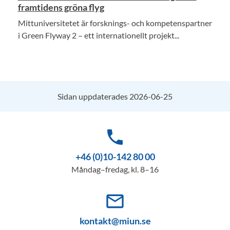
framtidens gröna flyg
Mittuniversitetet är forsknings- och kompetenspartner
i Green Flyway 2 – ett internationellt projekt...
Sidan uppdaterades 2026-06-25
phone
+46 (0)10-142 80 00
Måndag–fredag, kl. 8–16
mail_outline
kontakt@miun.se