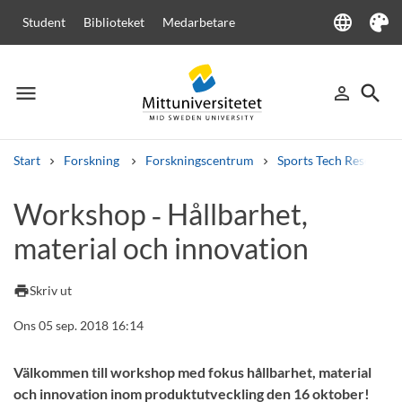
language
Student
Biblioteket
Medarbetare
Language
Tema
menu
search
person_outline
Meny
Logga in
Sök
Start
Forskning
Forskningscentrum
Sports Tech Research 
Sök
Workshop ‑ Hållbarhet,
Andra söktjänster
material och innovation
Kurser och program
Kursplaner
Välkomstbrev
Personal
Lediga jobb
print
Skriv ut
Ons 05 sep. 2018 16:14
Välkommen till workshop med fokus hållbarhet, material
och innovation inom produktutveckling den 16 oktober!