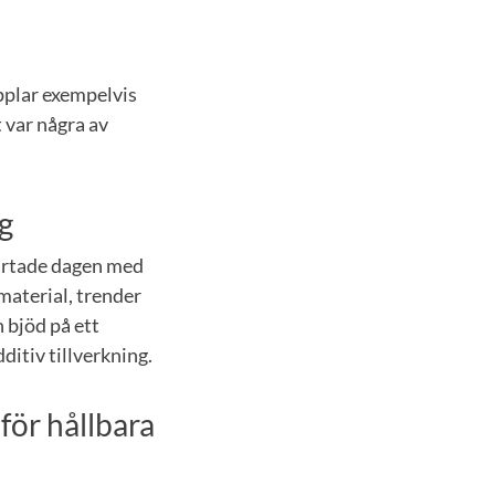
pplar exempelvis
t var några av
ng
tartade dagen med
material, trender
 bjöd på ett
ditiv tillverkning.
för hållbara