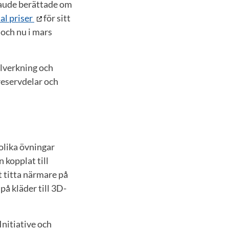
Vaude berättade om
tal priser
för sitt
och nu i mars
llverkning och
reservdelar och
 olika övningar
 kopplat till
 titta närmare på
på kläder till 3D-
nitiative och