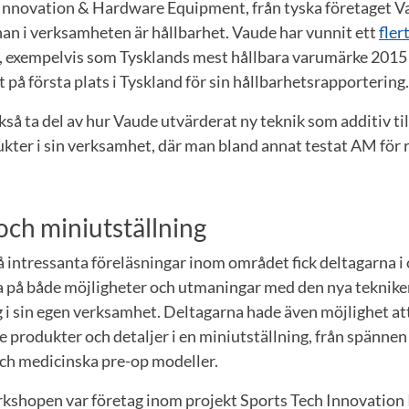
 Innovation & Hardware Equipment, från tyska företaget 
nan i verksamheten är hållbarhet. Vaude har vunnit ett
fler
, exempelvis som Tysklands mest hållbara varumärke 2015 
 på första plats i Tyskland för sin hållbarhetsrapportering.
kså ta del av hur Vaude utvärderat ny teknik som additiv ti
kter i sin verksamhet, där man bland annat testat AM för 
ch miniutställning
på intressanta föreläsningar inom området fick deltagarna i
a på både möjligheter och utmaningar med den nya tekniken
 i sin egen verksamhet. Deltagarna hade även möjlighet att
e produkter och detaljer i en miniutställning, från spännen 
och medicinska pre-op modeller.
kshopen var företag inom projekt Sports Tech Innovation I