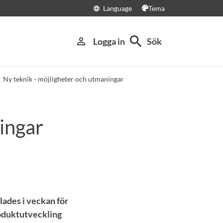
Language
Tema
language
search
person_outline
Logga in
Sök
Ny teknik - möjligheter och utmaningar
ingar
lades i veckan för
roduktutveckling