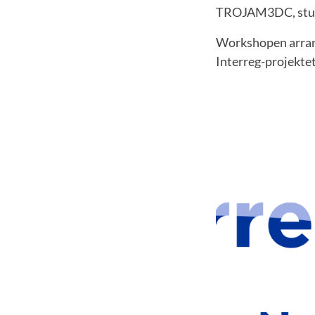
TROJAM3DC, stude
Workshopen arrang
Interreg-projek