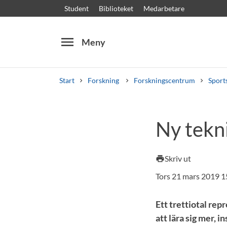
Student
Biblioteket
Medarbetare
menu
Meny
Start
Forskning
Forskningscentrum
Sport
Sök
Andra söktjänster
Ny tekn
Kurser och program
Kursplaner
Välkomstb
Skriv ut
print
Tors 21 mars 2019 1
Ett trettiotal rep
att lära sig mer,