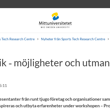
s Tech Research Centre
Nyheter från Sports Tech Research Centre
ik ‑ möjligheter och utman
rev
Personal
Lediga jobb
5:11
resentanter från runt tjugo företag och organisationer sam
 inspireras och utbyta erfarenheter under workshopen – P