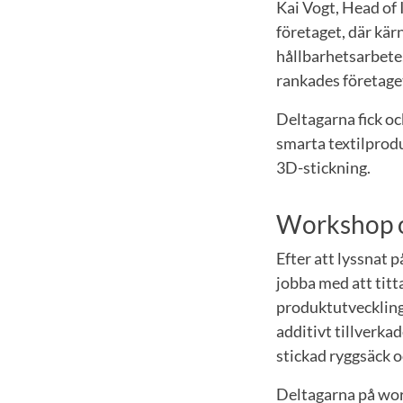
Kai Vogt, Head of
företaget, där kär
hållbarhetsarbete
rankades företaget
Deltagarna fick oc
smarta textilprodu
3D-stickning.
Workshop o
Efter att lyssnat 
jobba med att titt
produktutveckling
additivt tillverkad
stickad ryggsäck 
Deltagarna på wor