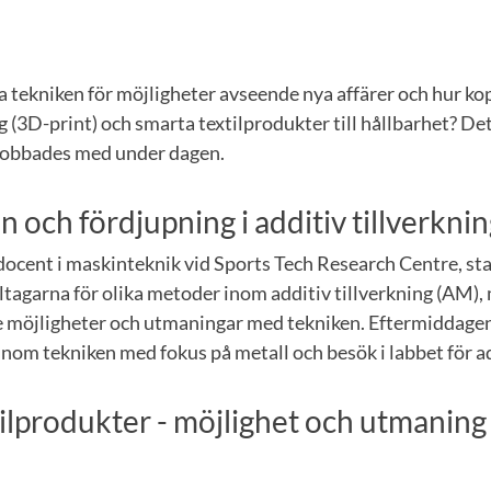
a tekniken för möjligheter avseende nya affärer och hur ko
ng (3D-print) och smarta textilprodukter till hållbarhet? De
jobbades med under dagen.
n och fördjupning i additiv tillverkni
 docent i maskinteknik vid Sports Tech Research Centre, s
ltagarna för olika metoder inom additiv tillverkning (AM), 
e möjligheter och utmaningar med tekniken. Eftermiddagen
nom tekniken med fokus på metall och besök i labbet för ad
ilprodukter - möjlighet och utmaning 