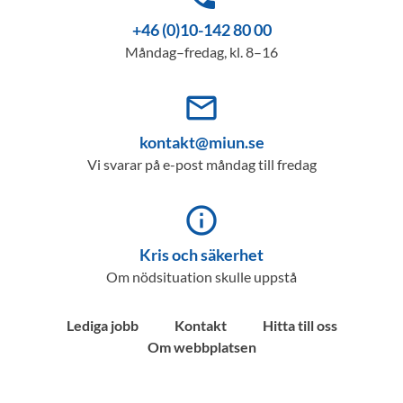
+46 (0)10-142 80 00
Måndag–fredag, kl. 8–16
mail_outline
kontakt@miun.se
Vi svarar på e-post måndag till fredag
info_outline
Kris och säkerhet
Om nödsituation skulle uppstå
Lediga jobb
Kontakt
Hitta till oss
Om webbplatsen