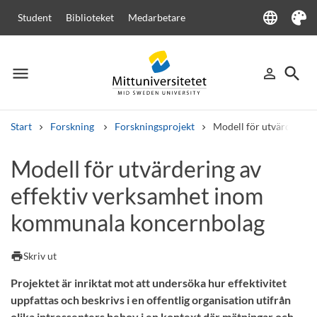
language
Student
Biblioteket
Medarbetare
Language
Tema
menu
search
person_outline
Meny
Logga in
Sök
Start
Forskning
Forskningsprojekt
Modell för utvärdering
Sök
Modell för utvärdering av
Andra söktjänster
effektiv verksamhet inom
Kurser och program
Kursplaner
Välkomstbrev
Personal
Lediga jobb
kommunala koncernbolag
print
Skriv ut
Projektet är inriktat mot att undersöka hur effektivitet
uppfattas och beskrivs i en offentlig organisation utifrån
olika intressenters behov i en kontext där mätningar och