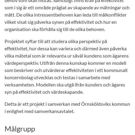
behov som skall mötas. Samtidigt finns krav på effektivitet
som i sig är ett område präglat av skapande av mätningar och
mått. De olika intressentbehoven kan leda till målkonflikter
vilket visat sig påverka synen på effektivitet och hur en
organisation ska förhålla sig till de olika behoven.
Projektet syftar till att studera olika perspektiv på
effektivitet, hur dessa kan variera och därmed även påverka
vilka mätetal som är relevanta ur såväl kundens som ägarens
värdeperspektiv. Utifrån denna kunskap kommer en modell
som beskriver och utvärderar effektiviteten i ett kommunalt
koncernbolag utvecklas och testas i samarbete med
verksamheten. Modellen ska utgå ifrån kunders och ägares
syn på effektivitet och värdeskapande.
Detta är ett projekt i samverkan med Örnsköldsviks kommun
i enlighet med samverkansavtalet.
Målgrupp