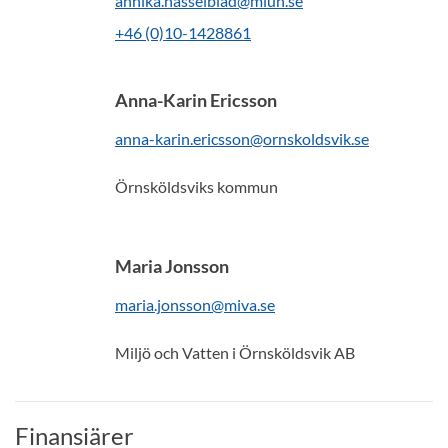
annika.hasselblad@miun.se
+46 (0)10-1428861
Anna-Karin Ericsson
anna-karin.ericsson@ornskoldsvik.se
Örnsköldsviks kommun
Maria Jonsson
maria.jonsson@miva.se
Miljö och Vatten i Örnsköldsvik AB
Finansiärer