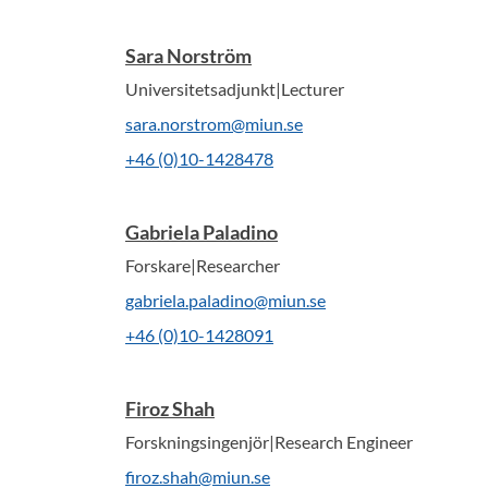
Sara Norström
Universitetsadjunkt|Lecturer
sara.norstrom@miun.se
+46 (0)10-1428478
Gabriela Paladino
Forskare|Researcher
gabriela.paladino@miun.se
+46 (0)10-1428091
Firoz Shah
Forskningsingenjör|Research Engineer
firoz.shah@miun.se