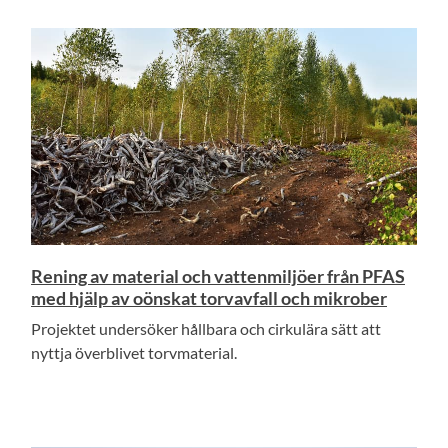
Rening av material och vattenmiljöer från PFAS
med hjälp av oönskat torvavfall och mikrober
Projektet undersöker hållbara och cirkulära sätt att
nyttja överblivet torvmaterial.