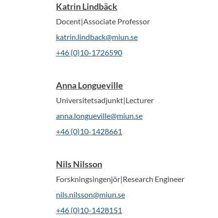
Katrin Lindbäck
Docent|Associate Professor
katrin.lindback@miun.se
+46 (0)10-1726590
Anna Longueville
Universitetsadjunkt|Lecturer
anna.longueville@miun.se
+46 (0)10-1428661
Nils Nilsson
Forskningsingenjör|Research Engineer
nils.nilsson@miun.se
+46 (0)10-1428151