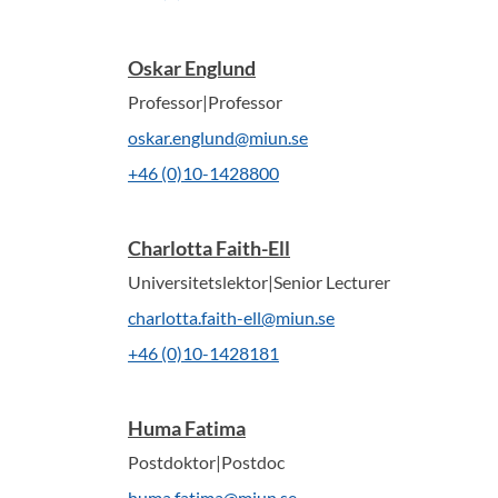
Oskar Englund
Professor|Professor
oskar.englund@miun.se
+46 (0)10-1428800
Charlotta Faith-Ell
Universitetslektor|Senior Lecturer
charlotta.faith-ell@miun.se
+46 (0)10-1428181
Huma Fatima
Postdoktor|Postdoc
huma.fatima@miun.se