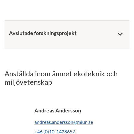
Avslutade forskningsprojekt
keyboard_arrow_down
Anställda inom ämnet ekoteknik och
miljövetenskap
Andreas Andersson
andreas.andersson@miun.se
+46 (0)10-1428657