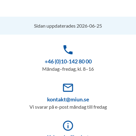
Sidan uppdaterades 2026-06-25
phone
+46 (0)10-142 80 00
Måndag–fredag, kl. 8–16
mail_outline
kontakt@miun.se
Vi svarar på e-post måndag till fredag
info_outline