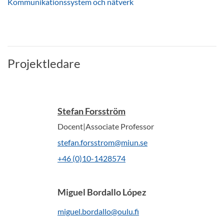
Kommunikationssystem och nätverk
Projektledare
Stefan Forsström
Docent|Associate Professor
stefan.forsstrom@miun.se
+46 (0)10-1428574
Miguel Bordallo López
miguel.bordallo@oulu.fi