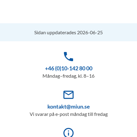
Sidan uppdaterades 2026-06-25
phone
+46 (0)10-142 80 00
Måndag–fredag, kl. 8–16
mail_outline
kontakt@miun.se
Vi svarar på e-post måndag till fredag
info_outline