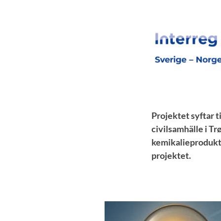
Projektet syftar t
civilsamhälle i T
kemikalieprodukt
projektet.