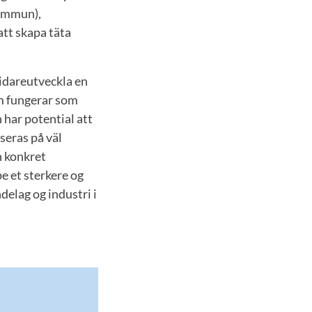
kommun),
att skapa täta
vidareutveckla en
om fungerar som
 har potential att
seras på väl
n konkret
e et sterkere og
elag og industri i