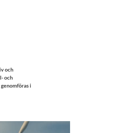
iv och
l- och
 genomföras i