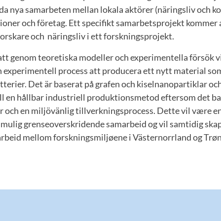
eda nya samarbeten mellan lokala aktörer (näringsliv och 
ioner och företag. Ett specifikt samarbetsprojekt kommer 
orskare och näringsliv i ett forskningsprojekt.
 att genom teoretiska modeller och experimentella försök 
n experimentell process att producera ett nytt material s
tterier. Det är baserat på grafen och kiselnanopartiklar och
ll en hållbar industriell produktionsmetod eftersom det ba
or och en miljövänlig tillverkningsprocess. Dette vil være e
mulig grenseoverskridende samarbeid og vil samtidig skap
rbeid mellom forskningsmiljøene i Västernorrland og Trønd