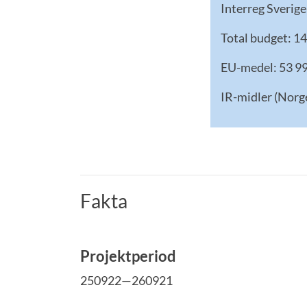
Interreg Sverig
Total budget: 1
EU-medel: 53 9
IR-midler (Norg
Fakta
Projektperiod
250922—260921