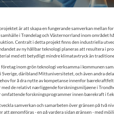
ojektet är att skapa en fungerande samverkan mellan for
ilsamhälle i Trøndelag och Västernorrland inom området hå
ktion. Centralt i detta projekt finns den industriella utve
andet av ny hållbar teknologi planeras att resultera i pr
erial med ett betydligt mindre klimatavtryck än traditione
företag inom grön teknologi verksamma i kommunen sam
i Sverige, däribland Mittuniversitetet, och även andra dela
 behov for å dra nytte av kompetanse innenfor bærekraftfelt
r med de relativt nærliggende forskningsmiljøene i Trondh
omfattende forskningsprogrammer innen bærekraft i f.eks
utveckla samverkan och samarbeten över gränsen på två niv
att genomföras - en på vardera sidan gränsen - med möjli