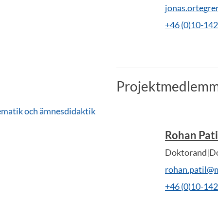
jonas.ortegr
+46 (0)10-14
Projektmedlemm
tematik och ämnesdidaktik
Rohan Pati
Doktorand|Do
rohan.patil@
+46 (0)10-14