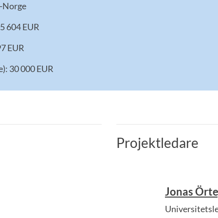
e-Norge
45 604 EUR
97 EUR
e): 30 000 EUR
Projektledare
Jonas Ört
Universitetsl