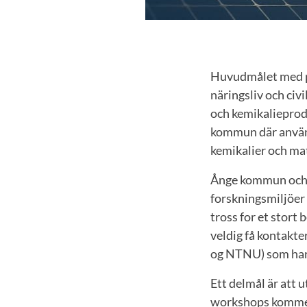
Huvudmålet med pr
näringsliv och civ
och kemikalieprodu
kommun där använd
kemikalier och mat
Ånge kommun och 
forskningsmiljöer 
tross for et stort
veldig få kontakte
og NTNU) som har 
Ett delmål är att 
workshops kommer 