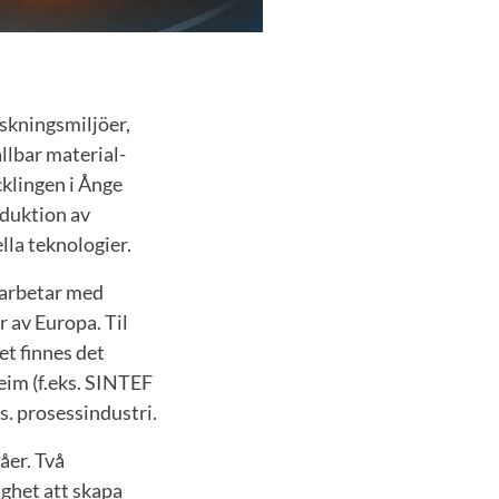
skningsmiljöer,
llbar material-
cklingen i Ånge
oduktion av
lla teknologier.
arbetar med
r av Europa. Til
et finnes det
eim (f.eks. SINTEF
. prosessindustri.
åer. Två
ghet att skapa