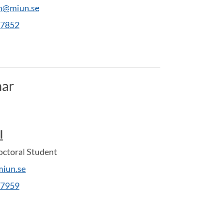
en@miun.se
27852
ar
l
ctoral Student
miun.se
27959