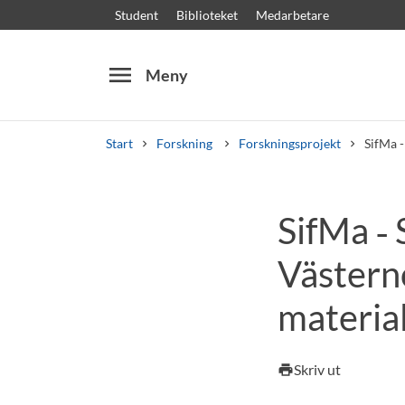
Student
Biblioteket
Medarbetare
menu
Meny
Start
Forskning
Forskningsprojekt
SifMa -
Sök
Andra söktjänster
SifMa ‑ 
Kurser och program
Kursplaner
Välkomstb
Västern
materia
Skriv ut
print