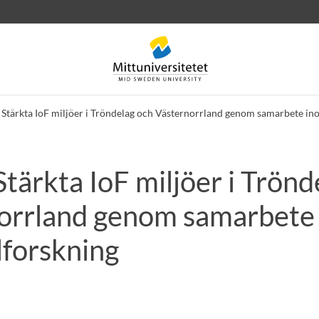
 Stärkta IoF miljöer i Tröndelag och Västernorrland genom samarbete in
Stärkta IoF miljöer i Trön
rev
Personal
Lediga jobb
orrland genom samarbete
lforskning