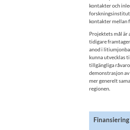
kontakter och inl
forskningsinstitut
kontakter mellan f
Projektets mål är
tidigare framtage
anod i litiumjonba
kunna utvecklas ti
tillgängliga råvar
demonstrasjon av 
mer generelt sama
regionen.
Finansiering