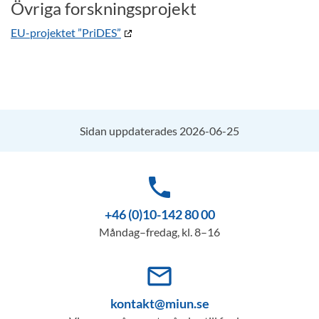
Övriga forskningsprojekt
EU-projektet ”PriDES”
Sidan uppdaterades 2026-06-25
phone
+46 (0)10-142 80 00
Måndag–fredag, kl. 8–16
mail_outline
kontakt@miun.se