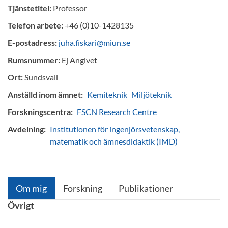
Tjänstetitel:
Professor
Telefon arbete:
+46 (0)10-1428135
E-postadress:
juha.fiskari@miun.se
Rumsnummer:
Ej Angivet
Ort:
Sundsvall
Anställd inom ämnet:
Kemiteknik
Miljöteknik
Forskningscentra:
FSCN Research Centre
Avdelning:
Institutionen för ingenjörsvetenskap,
matematik och ämnesdidaktik (IMD)
Om mig
Forskning
Publikationer
Övrigt