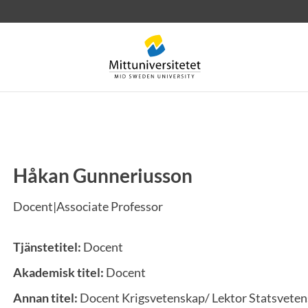
Håkan Gunneriusson
rev
Personal
Lediga jobb
Docent|Associate Professor
Tjänstetitel:
Docent
Akademisk titel:
Docent
Annan titel:
Docent Krigsvetenskap/ Lektor Statsvete