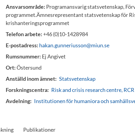
Ansvarsområde:
Programansvarig statsvetenskap, Förv
programmet.Ämnesrepresentant statsvetenskap för Ri
krishanteringsprogrammet
Telefon arbete:
+46 (0)10-1428984
E-postadress:
hakan.gunneriusson@miun.se
Rumsnummer:
Ej Angivet
Ort:
Östersund
Anställd inom ämnet:
Statsvetenskap
Forskningscentra:
Risk and crisis research centre, RCR
Avdelning:
Institutionen för humaniora och samhälls
skning
Publikationer