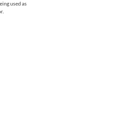
eing used as
r.