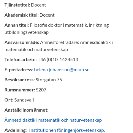
Tjänstetitel:
Docent
Akademisk titel:
Docent
Annan titel:
Filosofie doktor i matematik, inriktning
utbildningsvetenskap
Ansvarsområde:
Ämnesföreträdare: Ämnesdidaktik i
matematik och naturvetenskap
Telefon arbete:
+46 (0)10-1428513
E-postadress:
helena.johansson@miun.se
Besöksadress:
Storgatan 75
Rumsnummer:
S207
Ort:
Sundsvall
Anställd inom ämnet:
Ämnesdidaktik i matematik och naturvetenskap
Avdelning:
Institutionen för ingenjörsvetenskap,