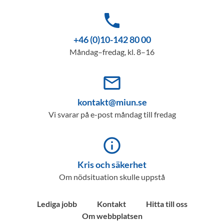
phone
+46 (0)10-142 80 00
Måndag–fredag, kl. 8–16
mail_outline
kontakt@miun.se
Vi svarar på e-post måndag till fredag
info_outline
Kris och säkerhet
Om nödsituation skulle uppstå
Lediga jobb
Kontakt
Hitta till oss
Om webbplatsen