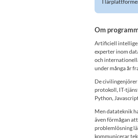
I lärplattforme
Om programm
Artificiell intell
experter inom dat
och internationell
under många år fr
De civilingenjörer
protokoll, IT-tjän
Python, Javascrip
Men datateknik han
även förmågan att
problemlösning lär
kommunicerar tek