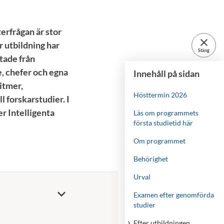
erfrågan är stor
close
r utbildning har
Stäng
tade från
e, chefer och egna
Innehåll på sidan
itmer,
Hösttermin 2026
l forskarstudier. I
er Intelligenta
Läs om programmets
första studietid här
Om programmet
Behörighet
Urval
Examen efter genomförda
studier
Efter utbildningen