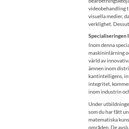
bearbetningskedja
videobehandling ti
visuella medier, da
verklighet. Dessut
Specialiseringen 
Inom denna special
maskininlärning o
värld av innovati
ämnen inom distri
kantintelligens, 
integritet, kommer
inom industrin oc
Under utbildninge
som du har fått u
matematiska kunska
områden. De avslut