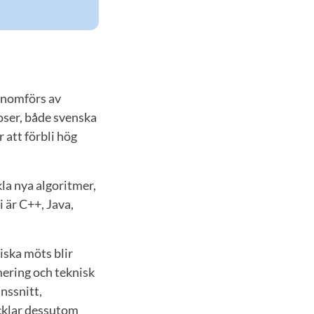
genomförs av
oser, både svenska
 att förbli hög
kla nya algoritmer,
 är C++, Java,
iska möts blir
ering och teknisk
nssnitt,
cklar dessutom