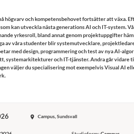
på högvarv och kompetensbehovet fortsätter att växa. Eft
r som kan utveckla nästa generations AI och IT-system. Vå
ande yrkesroll, bland annat genom projektuppgifter häm
ga av våra studenter blir systemutvecklare, projektledar
betar med design, programmering och test av nya AI-algor
, systemarkitekturer och IT-tjänster. Andra går vidare til
ngen väljer du specialisering mot exempelvis Visual AI ell
rk.
026
Campus, Sundsvall
room
 2026
Studieform:
Campus