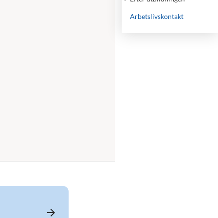
Arbetslivskontakt
arrow_forward