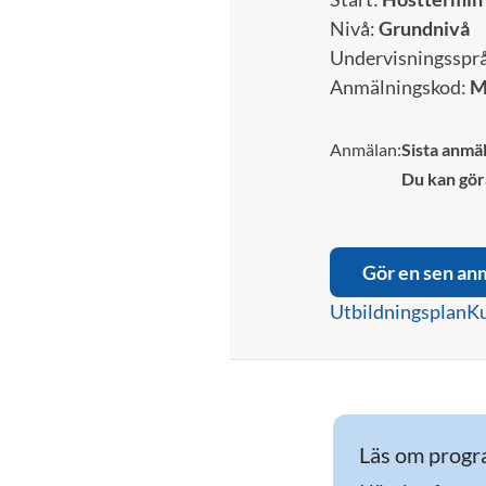
Nivå:
Grundnivå
Undervisningsspr
Anmälningskod:
M
Anmälan:
Sista anmäl
Du kan gör
Gör en sen an
Utbildningsplan
Ku
Läs om progra