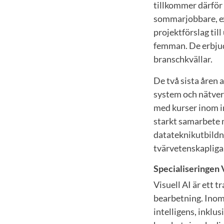
tillkommer därför 
sommarjobbare, ex
projektförslag til
femman. De erbjud
branschkvällar.
De två sista åren a
system och nätverk
med kurser inom in
starkt samarbete m
datateknikutbildni
tvärvetenskapliga
Specialiseringen V
Visuell AI är ett t
bearbetning. Inom 
intelligens, inklu