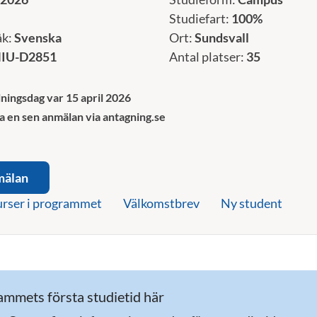
Studiefart:
100%
åk:
Svenska
Ort:
Sundsvall
IU-D2851
Antal platser:
35
ningsdag var 15 april 2026
a en sen anmälan via antagning.se
mälan
rser i programmet
Välkomstbrev
Ny student
mmets första studietid här