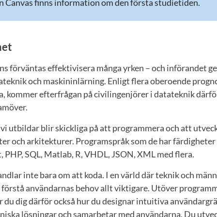
n Canvas finns information om den första studietiden.
et
igens förväntas effektivisera många yrken – och införandet 
ateknik och maskininlärning. Enligt flera oberoende progn
a, kommer efterfrågan på civilingenjörer i datateknik därför
amöver.
 vi utbildar blir skickliga på att programmera och att utvec
ster och arkitekturer. Programspråk som de har färdigheter i
t, PHP, SQL, Matlab, R, VHDL, JSON, XML med flera.
dlar inte bara om att koda. I en värld där teknik och männ
 förstå användarnas behov allt viktigare. Utöver programm
 du dig därför också hur du designar intuitiva användargrä
niska lösningar och samarbetar med användarna. Du utve