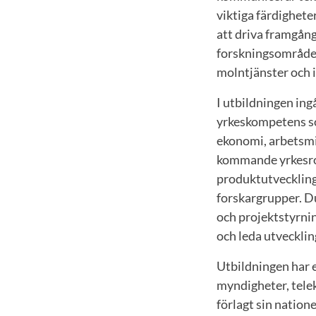
viktiga färdighet
att driva framgång
forskningsområden
molntjänster och i
I utbildningen in
yrkeskompetens so
ekonomi, arbetsmil
kommande yrkesrol
produktutveckling
forskargrupper. Du
och projektstyrnin
och leda utveckli
Utbildningen har e
myndigheter, tele
förlagt sin natione