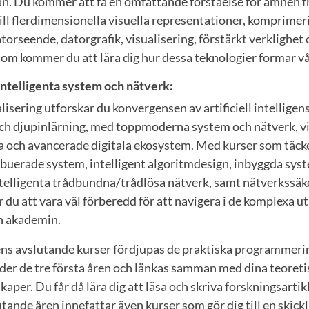
n. Du kommer att få en omfattande förståelse för ämnen fr
ll flerdimensionella visuella representationer, komprimer
torseende, datorgrafik, visualisering, förstärkt verklighet 
om kommer du att lära dig hur dessa teknologier formar vår
Intelligenta system och nätverk:
isering utforskar du konvergensen av artificiell intelligens
ch djupinlärning, med toppmoderna system och nätverk, vi
va och avancerade digitala ekosystem. Med kurser som täc
buerade system, intelligent algoritmdesign, inbyggda sy
intelligenta trådbundna/trådlösa nätverk, samt nätverkssäk
 du att vara väl förberedd för att navigera i de komplexa
h akademin.
ns avslutande kurser fördjupas de praktiska programmeri
nder de tre första åren och länkas samman med dina teoreti
per. Du får då lära dig att läsa och skriva forskningsarti
ande åren innefattar även kurser som gör dig till en skickl