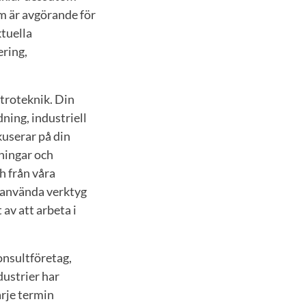
m är avgörande för
ktuella
ring,
troteknik. Din
ing, industriell
kuserar på din
ningar och
h från våra
t använda verktyg
av att arbeta i
onsultföretag,
dustrier har
arje termin