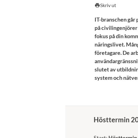
Skriv ut
print
IT-branschen går 
på civilingenjöre
fokus på din komm
näringslivet. Mån
företagare. De ar
användargränssnitt
slutet av utbildni
system och nätve
Hösttermin 2
Start:
Hösttermin