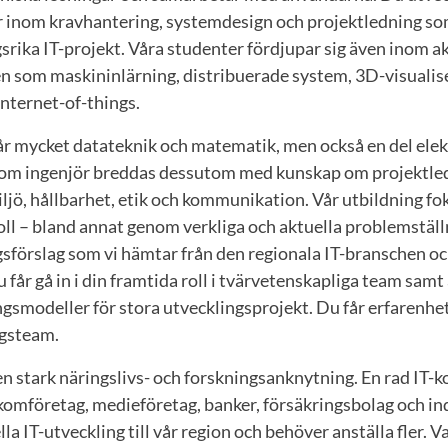
er inom kravhantering, systemdesign och projektledning so
srika IT-projekt. Våra studenter fördjupar sig även inom a
 som maskininlärning, distribuerade system, 3D-visualise
nternet-of-things.
går mycket datateknik och matematik, men också en del elek
m ingenjör breddas dessutom med kunskap om projektledn
jö, hållbarhet, etik och kommunikation. Vår utbildning fo
l – bland annat genom verkliga och aktuella problemställ
sförslag som vi hämtar från den regionala IT-branschen oc
 får gå in i din framtida roll i tvärvetenskapliga team sam
gsmodeller för stora utvecklingsprojekt. Du får erfarenhet 
ngsteam.
n stark näringslivs- och forskningsanknytning. En rad IT-k
komföretag, medieföretag, banker, försäkringsbolag och in
lla IT-utveckling till vår region och behöver anställa fler. V