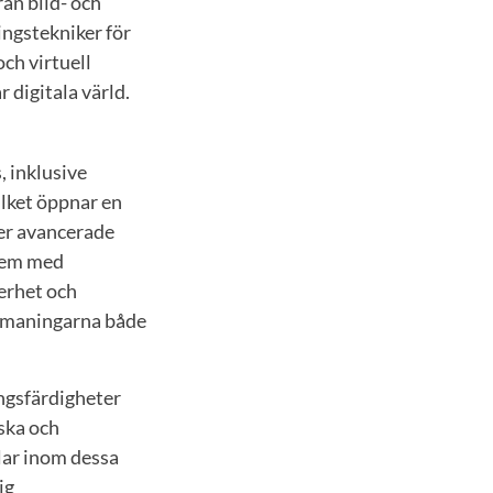
ån bild- och
ingstekniker för
och virtuell
 digitala värld.
, inklusive
lket öppnar en
ker avancerade
stem med
erhet och
 utmaningarna både
ngsfärdigheter
ska och
klar inom dessa
ig