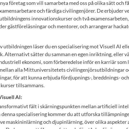
nya företag som vill samarbeta med oss på olika sätt och f
amensarbetare och färdiga civilingenjörer. De erbjuder v
l utbildningens innovationskurser och två examensarbeten, 
er gästföreläsningar och mentorer, och arrangerar hacka
v utbildningen läser du en specialisering mot Visuell AI ell
. Alternativt sätter du samman en egen inriktning, eller vä
dustriell ekonomi, som förberedelse inför en karriär som l
ellan alla Mittuniversitetets civilingenjörsutbildningar 
ngar, för att kunna erbjuda fördjupnings-, breddnings- oc
 kurser tillsammans.
isuell AI:
ransformativt fält i skärningspunkten mellan artificiell intel
denna specialisering kommer du att utforska tillämpningen 
sive maskininlärning och djupinlärning, över olika aspekter 