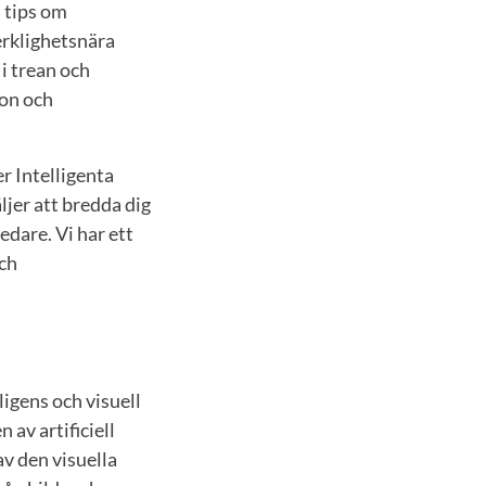
å tips om
erklighetsnära
i trean och
ton och
er Intelligenta
ljer att bredda dig
edare. Vi har ett
och
h
ligens och visuell
av artificiell
av den visuella