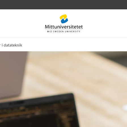
 i datateknik
rev
Personal
Lediga jobb