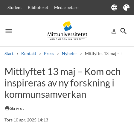
language
Student
Biblioteket
Medarbetare
Language
Tema
menu
search
person_outline
Meny
Logga in
Sök
Start
Kontakt
Press
Nyheter
Mittlyftet 13 maj – Kom o
Sök
Mittlyftet 13 maj – Kom och
Andra söktjänster
inspireras av ny forskning i
Kurser och program
Kursplaner
Välkomstbrev
Personal
Lediga jobb
kommunsamverkan
print
Skriv ut
Tors 10 apr. 2025 14:13