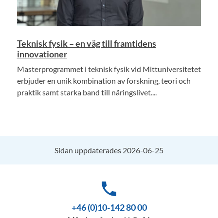
Teknisk fysik – en väg till framtidens
innovationer
Masterprogrammet i teknisk fysik vid Mittuniversitetet
erbjuder en unik kombination av forskning, teori och
praktik samt starka band till näringslivet....
Sidan uppdaterades 2026-06-25
phone
+46 (0)10-142 80 00