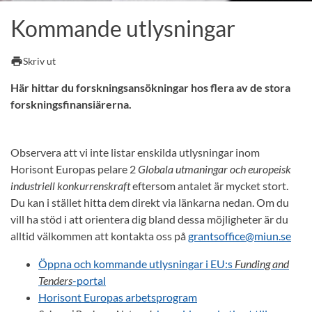
Kommande utlysningar
print
Skriv ut
Här hittar du forskningsansökningar hos flera av de stora
forskningsfinansiärerna.
Observera att vi inte listar enskilda utlysningar inom
Horisont Europas pelare 2
Globala utmaningar och europeisk
industriell konkurrenskraft
eftersom antalet är mycket stort.
Du kan i stället hitta dem direkt via länkarna nedan. Om du
vill ha stöd i att orientera dig bland dessa möjligheter är du
alltid välkommen att kontakta oss på
grantsoffice@miun.se
Öppna och kommande utlysningar i EU:s
Funding and
Tenders
-portal
Horisont Europas arbetsprogram