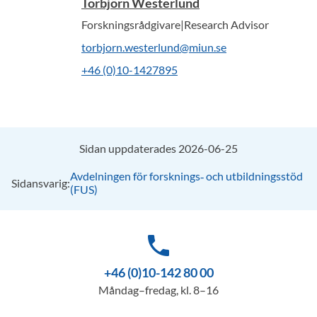
Torbjörn Westerlund
Forskningsrådgivare|Research Advisor
torbjorn.westerlund@miun.se
+46 (0)10-1427895
Sidan uppdaterades 2026-06-25
Avdelningen för forsknings‑ och utbildningsstöd
Sidansvarig:
(FUS)
phone
+46 (0)10-142 80 00
Måndag–fredag, kl. 8–16