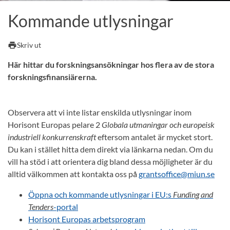
Kommande utlysningar
print
Skriv ut
Här hittar du forskningsansökningar hos flera av de stora
forskningsfinansiärerna.
Observera att vi inte listar enskilda utlysningar inom
Horisont Europas pelare 2
Globala utmaningar och europeisk
industriell konkurrenskraft
eftersom antalet är mycket stort.
Du kan i stället hitta dem direkt via länkarna nedan. Om du
vill ha stöd i att orientera dig bland dessa möjligheter är du
alltid välkommen att kontakta oss på
grantsoffice@miun.se
Öppna och kommande utlysningar i EU:s
Funding and
Tenders
-portal
Horisont Europas arbetsprogram