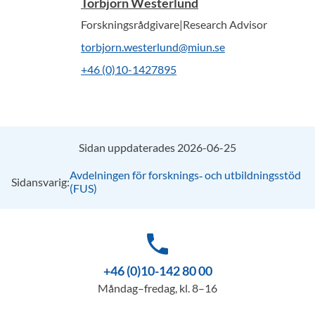
Torbjörn Westerlund
Forskningsrådgivare|Research Advisor
torbjorn.westerlund@miun.se
+46 (0)10-1427895
Sidan uppdaterades 2026-06-25
Avdelningen för forsknings‑ och utbildningsstöd
Sidansvarig:
(FUS)
phone
+46 (0)10-142 80 00
Måndag–fredag, kl. 8–16