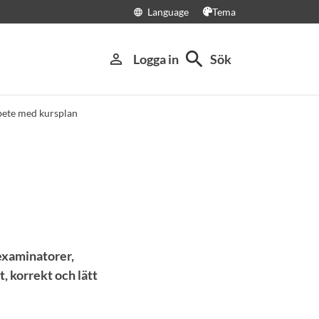
Language
Tema
language
search
person_outline
Logga in
Sök
rbete med kursplan
 examinatorer,
, korrekt och lätt