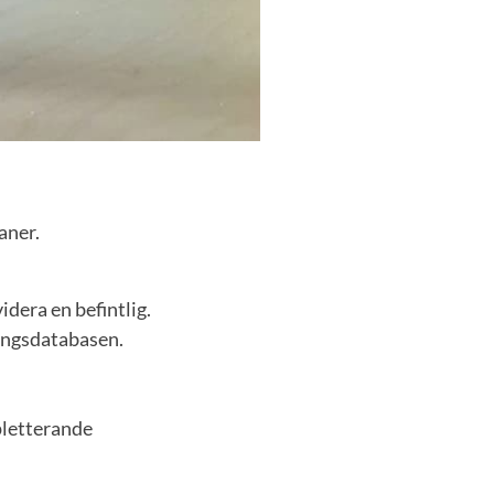
aner.
idera en befintlig.
ningsdatabasen.
pletterande