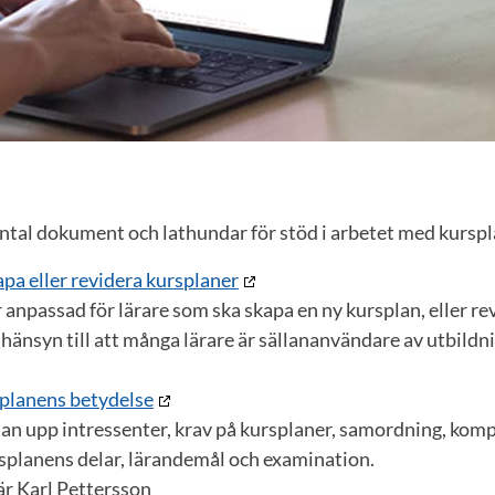
antal dokument och lathundar för stöd i arbetet med kurspl
pa eller revidera kursplaner
anpassad för lärare som ska skapa en ny kursplan, eller rev
 hänsyn till att många lärare är sällananvändare av utbild
planens betydelse
 man upp intressenter, krav på kursplaner, samordning, kom
rsplanens delar, lärandemål och examination.
är Karl Pettersson