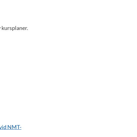
v kursplaner.
r vid NMT-