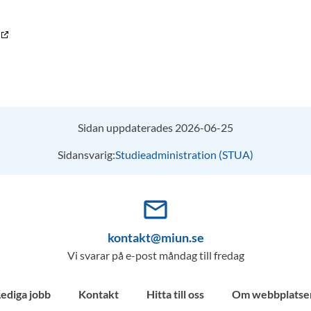
Sidan uppdaterades 2026-06-25
Sidansvarig:
Studieadministration (STUA)
mail_outline
kontakt@miun.se
Vi svarar på e-post måndag till fredag
Lediga jobb
Kontakt
Hitta till oss
Om webbplatse