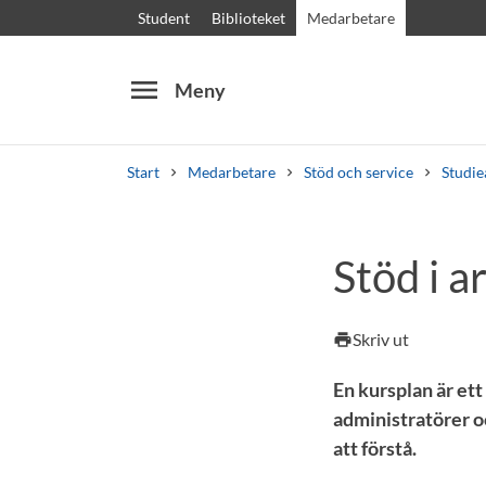
Student
Biblioteket
Medarbetare
menu
Meny
Start
Medarbetare
Stöd och service
Studie
Sök
Andra söktjänster
Stöd i 
Kurser och program
Kursplaner
Välkomstb
Skriv ut
print
En kursplan är ett
administratörer oc
att förstå.