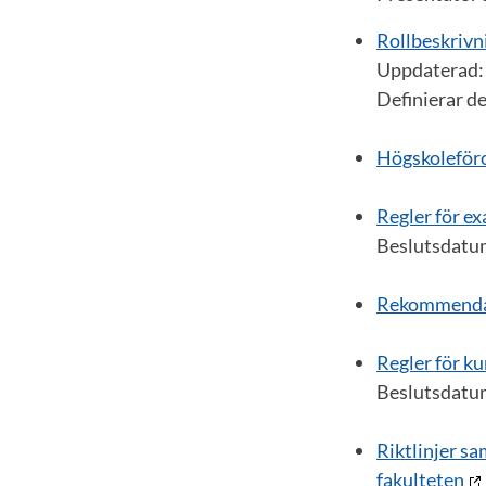
Rollbeskrivn
Uppdaterad:
Definierar de
Högskoleför
Regler för e
Beslutsdatu
Rekommendati
Regler för k
Beslutsdatu
Riktlinjer sa
fakulteten