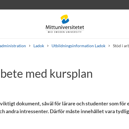
administration
Ladok
Utbildningsinformation Ladok
Stöd i a
arbete med kursplan
rev
Personal
Lediga jobb
 viktigt dokument, såväl för lärare och studenter som för
h andra intressenter. Därför måste innehållet vara tydligt