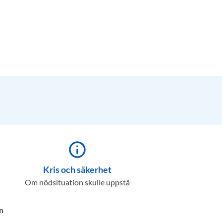
info_outline
Kris och säkerhet
Om nödsituation skulle uppstå
n