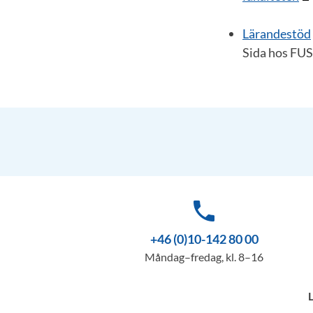
Lärandestöd
Sida hos FUS
phone
+46 (0)10-142 80 00
Måndag–fredag, kl. 8–16