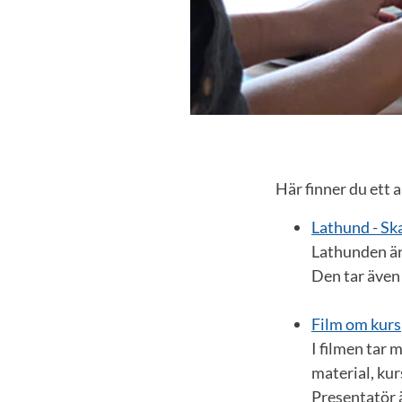
Här finner du ett 
Lathund - Ska
Lathunden är 
Den tar även
Film om kurs
I filmen tar
material, ku
Presentatör 