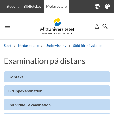
language
Student
Biblioteket
Medarbetare
Language
Tema
menu
search
person_outline
Meny
Logga in
Sök
Start
Medarbetare
Undervisning
Stöd för högskolepedagogi
Sök
Examination på distans
Andra söktjänster
Kurser och program
Kursplaner
Välkomstbrev
Personal
Lediga jobb
Kontakt
Gruppexamination
Individuell examination