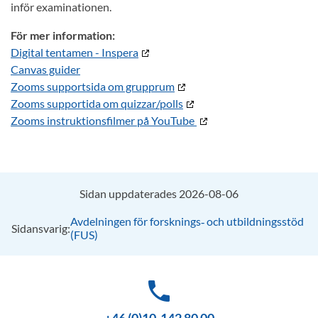
inför examinationen.
För mer information:
Digital tentamen - Inspera
Canvas guider
Zooms supportsida om grupprum
Zooms supportida om quizzar/polls
Zooms instruktionsfilmer på YouTube
Sidan uppdaterades 2026-08-06
Avdelningen för forsknings‑ och utbildningsstöd
Sidansvarig:
(FUS)
phone