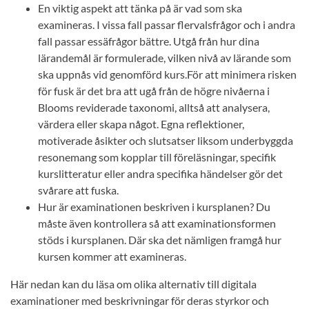
En viktig aspekt att tänka på är vad som ska
examineras. I vissa fall passar flervalsfrågor och i andra
fall passar essäfrågor bättre. Utgå från hur dina
lärandemål är formulerade, vilken nivå av lärande som
ska uppnås vid genomförd kurs.För att minimera risken
för fusk är det bra att ugå från de högre nivåerna i
Blooms reviderade taxonomi, alltså att analysera,
värdera eller skapa något. Egna reflektioner,
motiverade åsikter och slutsatser liksom underbyggda
resonemang som kopplar till föreläsningar, specifik
kurslitteratur eller andra specifika händelser gör det
svårare att fuska.
Hur är examinationen beskriven i kursplanen? Du
måste även kontrollera så att examinationsformen
stöds i kursplanen. Där ska det nämligen framgå hur
kursen kommer att examineras.
Här nedan kan du läsa om olika alternativ till digitala
examinationer med beskrivningar för deras styrkor och