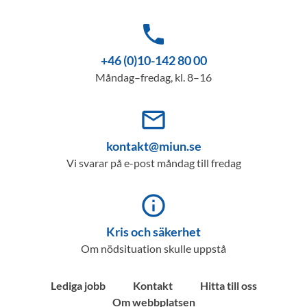
phone
+46 (0)10-142 80 00
Måndag–fredag, kl. 8–16
mail_outline
kontakt@miun.se
Vi svarar på e-post måndag till fredag
info_outline
Kris och säkerhet
Om nödsituation skulle uppstå
Lediga jobb
Kontakt
Hitta till oss
Om webbplatsen