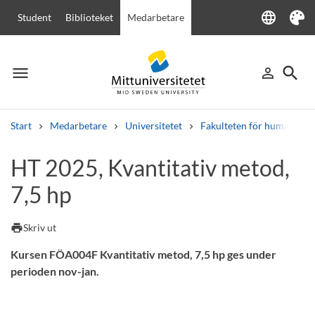
language
Student
Biblioteket
Medarbetare
Language
Tema
menu
search
person_outline
Meny
Logga in
Sök
Start
Medarbetare
Universitetet
Fakulteten för humanvete
Sök
HT 2025, Kvantitativ metod,
Andra söktjänster
7,5 hp
Kurser och program
Kursplaner
Välkomstbrev
Personal
Lediga jobb
print
Skriv ut
Kursen FÖA004F Kvantitativ metod, 7,5 hp ges under
perioden nov-jan.