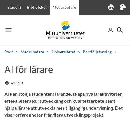
language
Student
Biblioteket
Medarbetare
Language
Tema
menu
search
person_outline
Meny
Logga in
Sök
Start
Medarbetare
Universitetet
Portföljstyrning
Övrig
Sök
AI för lärare
Andra söktjänster
Kurser och program
Kursplaner
Välkomstbrev
Personal
print
Skriv ut
Lediga jobb
AI kan stödja studenters lärande, skapa nya läraktiviteter,
effektivisera kursutveckling och kvalitetsarbete samt
hjälpa lärare att utveckla mer tillgänglig undervisning. Det
visar erfarenheter från flera utvecklingsprojekt.