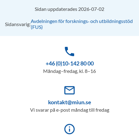
Sidan uppdaterades 2026-07-02
Avdelningen för forsknings‑ och utbildningsstöd
Sidansvarig:
(FUS)
phone
+46 (0)10-142 80 00
Måndag–fredag, kl. 8–16
mail_outline
kontakt@miun.se
Vi svarar på e-post måndag till fredag
info_outline