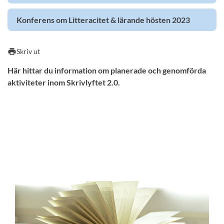
Konferens om Litteracitet & lärande hösten 2023
print
Skriv ut
Här hittar du information om planerade och genomförda
aktiviteter inom Skrivlyftet 2.0.