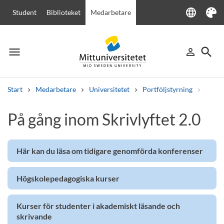
language
Student
Biblioteket
Medarbetare
Language
Tema
menu
search
person_outline
Meny
Logga in
Sök
Start
Medarbetare
Universitetet
Portföljstyrning
Övrig
Sök
På gång inom Skrivlyftet 2.0
Andra söktjänster
Kurser och program
Kursplaner
Välkomstbrev
Personal
Lediga jobb
Här kan du läsa om tidigare genomförda konferenser
Högskolepedagogiska kurser
Kurser för studenter i akademiskt läsande och
skrivande