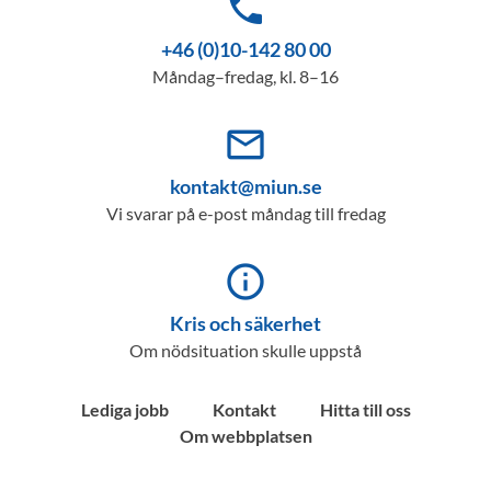
phone
+46 (0)10-142 80 00
Måndag–fredag, kl. 8–16
mail_outline
kontakt@miun.se
Vi svarar på e-post måndag till fredag
info_outline
Kris och säkerhet
Om nödsituation skulle uppstå
Lediga jobb
Kontakt
Hitta till oss
Om webbplatsen