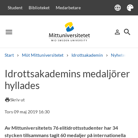
language
Student
Biblioteket
Medarbetare
Language
Tema
menu
search
person_outline
Meny
Logga in
Sök
Start
Möt Mittuniversitetet
Idrottsakademin
Nyheter
I
Sök
Idrottsakademins medaljörer
Andra söktjänster
hyllades
Kurser och program
Kursplaner
Välkomstbrev
Personal
Lediga jobb
print
Skriv ut
Tors 09 maj 2019 16:30
Av Mittuniversitetets 76 elitidrottsstudenter har 34
stycken tillsammans tagit 60 medaljer på internationella