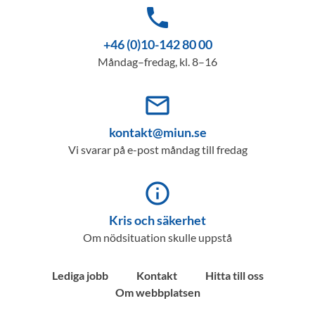
phone
+46 (0)10-142 80 00
Måndag–fredag, kl. 8–16
mail_outline
kontakt@miun.se
Vi svarar på e-post måndag till fredag
info_outline
Kris och säkerhet
Om nödsituation skulle uppstå
Lediga jobb
Kontakt
Hitta till oss
Om webbplatsen