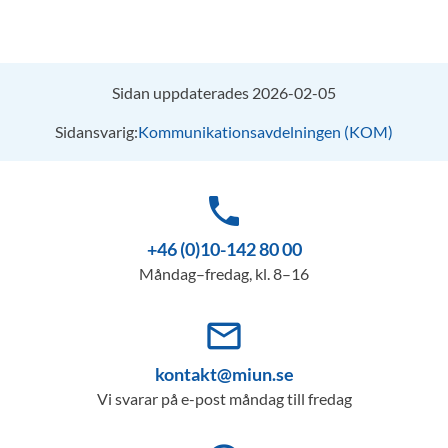
Sidan uppdaterades 2026-02-05
Sidansvarig:
Kommunikationsavdelningen (KOM)
phone
+46 (0)10-142 80 00
Måndag–fredag, kl. 8–16
mail_outline
kontakt@miun.se
Vi svarar på e-post måndag till fredag