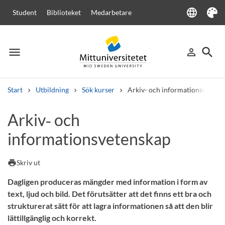
language
Student
Biblioteket
Medarbetare
Language
Tema
menu
search
person_outline
Meny
Logga in
Sök
Start
Utbildning
Sök kurser
Arkiv- och informationsvetens
Sök
Arkiv‑ och
Andra söktjänster
informationsvetenskap
Kurser och program
Kursplaner
Välkomstbrev
Personal
Lediga jobb
print
Skriv ut
Dagligen produceras mängder med information i form av
text, ljud och bild. Det förutsätter att det finns ett bra och
strukturerat sätt för att lagra informationen så att den blir
lättillgänglig och korrekt.