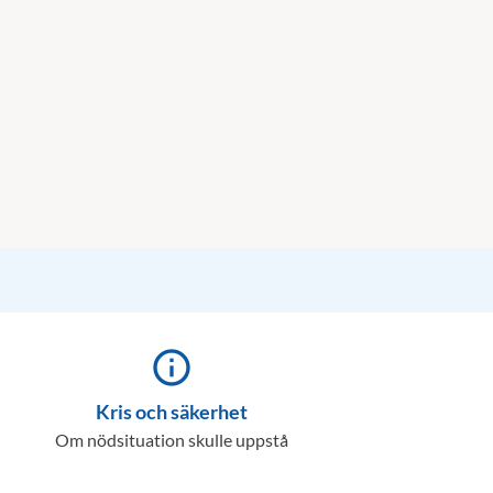
info_outline
Kris och säkerhet
Om nödsituation skulle uppstå