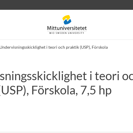
Undervisningsskicklighet i teori och praktik (USP), Förskola
ningsskicklighet i teori o
rev
Personal
Lediga jobb
(USP), Förskola, 7,5 hp