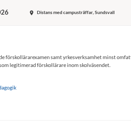
026
Distans med campusträffar, Sundsvall
room
e förskollärarexamen samt yrkesverksamhet minst omfatta
om legitimerad förskollärare inom skolväsendet.
dagogik