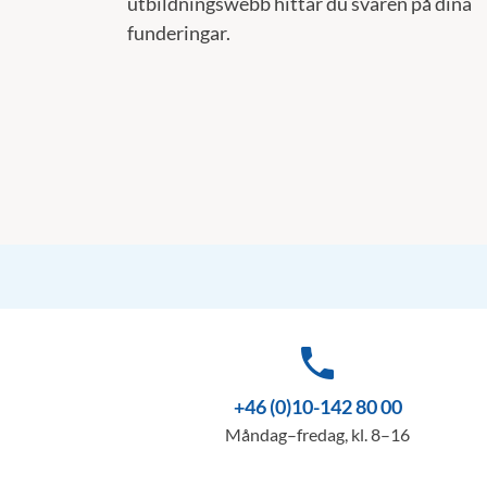
utbildningswebb hittar du svaren på dina
funderingar.
phone
+46 (0)10-142 80 00
Måndag–fredag, kl. 8–16