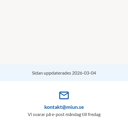
Sidan uppdaterades 2026-03-04
mail_outline
kontakt@miun.se
Vi svarar på e-post måndag till fredag