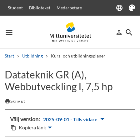
language
Student
Biblioteket
Medarbetare
Language
Tema
menu
search
person_outline
Meny
Logga in
Sök
Start
Utbildning
Kurs- och utbildningsplaner
Sök
Datateknik GR (A),
Andra söktjänster
Webbutveckling I, 7,5 hp
Kurser och program
Kursplaner
Välkomstbrev
Personal
Lediga jobb
print
Skriv ut
Välj version:
2025-09-01 - Tills vidare
Kopiera länk
content_copy