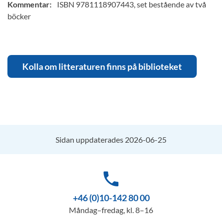
Kommentar:
ISBN 9781118907443, set bestående av två
böcker
Kolla om litteraturen finns på biblioteket
Sidan uppdaterades 2026-06-25
phone
+46 (0)10-142 80 00
Måndag–fredag, kl. 8–16