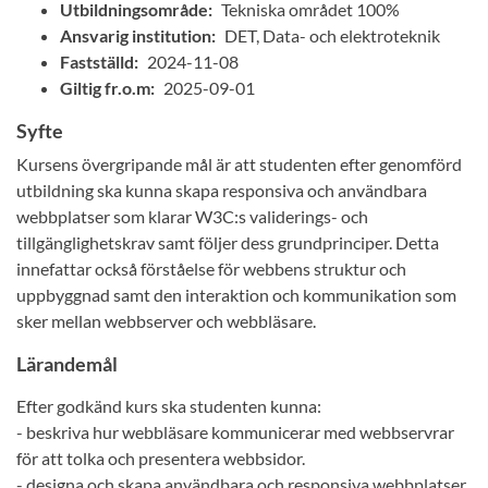
Utbildningsområde:
Tekniska området 100%
Ansvarig institution:
DET, Data- och elektroteknik
Fastställd:
2024-11-08
Giltig fr.o.m:
2025-09-01
Syfte
Kursens övergripande mål är att studenten efter genomförd
utbildning ska kunna skapa responsiva och användbara
webbplatser som klarar W3C:s validerings- och
tillgänglighetskrav samt följer dess grundprinciper. Detta
innefattar också förståelse för webbens struktur och
uppbyggnad samt den interaktion och kommunikation som
sker mellan webbserver och webbläsare.
Lärandemål
Efter godkänd kurs ska studenten kunna:
- beskriva hur webbläsare kommunicerar med webbservrar
för att tolka och presentera webbsidor.
- designa och skapa användbara och responsiva webbplatser