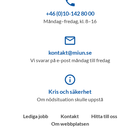
phone
+46 (0)10-142 80 00
Måndag–fredag, kl. 8–16
mail_outline
kontakt@miun.se
Vi svarar på e-post måndag till fredag
info_outline
Kris och säkerhet
Om nödsituation skulle uppstå
Lediga jobb
Kontakt
Hitta till oss
Om webbplatsen