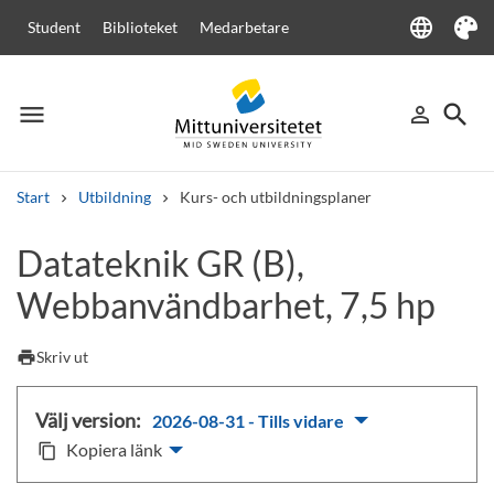
language
Student
Biblioteket
Medarbetare
Language
Tema
menu
search
person_outline
Meny
Logga in
Sök
Start
Utbildning
Kurs- och utbildningsplaner
Sök
Datateknik GR (B),
Andra söktjänster
Webbanvändbarhet, 7,5 hp
Kurser och program
Kursplaner
Välkomstbrev
Personal
Lediga jobb
print
Skriv ut
Välj version:
2026-08-31 - Tills vidare
Kopiera länk
content_copy