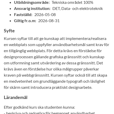
Utbildningsområde:
Tekniska området 100%
Ansvarig institution:
DET, Data- och elektroteknik
Fastställd:
2026-05-08
Giltig fr.o.m:
2026-08-31
Syfte
Kursen syftar till att ge kunskap att implementera/realisera
en webbplats som uppfyller användbarhetsmål samt krav för
en tillgänglig webbplats. För detta krävs en förståelse för
designprocessen gällande grafiska gränssnitt och kunskap
om utformning samt utvärdering av dessa gränssnitt. Det
krävs även en förståelse hur olika målgrupper påverkar
kraven på webbgränssnitt. Kursen syftar också till att skapa
en medvetenhet om grundläggande typografi och läslighet
för skärm samt introducera praktiskt designarbete.
Lärandemål
Efter godkänd kurs ska studenten kunna:
- beskriva och redogöra för begreppet användbarhet,