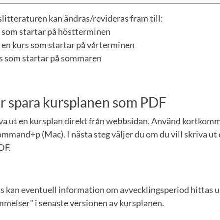
litteraturen kan ändras/revideras fram till:
rs som startar på höstterminen
 en kurs som startar på vårterminen
urs som startar på sommaren
ler spara kursplanen som PDF
iva ut en kursplan direkt från webbsidan. Använd kortkom
mmand+p (Mac). I nästa steg väljer du om du vill skriva ut 
DF.
rs kan eventuell information om avvecklingsperiod hittas 
elser" i senaste versionen av kursplanen.