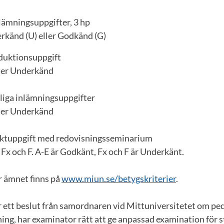
nlämningsuppgifter, 3 hp
rkänd (U) eller Godkänd (G)
oduktionsuppgift
ler Underkänd
tliga inlämningsuppgifter
ler Underkänd
ektuppgift med redovisningsseminarium
, Fx och F. A-E är Godkänt, Fx och F är Underkänt.
r ämnet finns på
www.miun.se/betygskriterier
.
 ett beslut från samordnaren vid Mittuniversitetet om ped
ing, har examinator rätt att ge anpassad examination för 