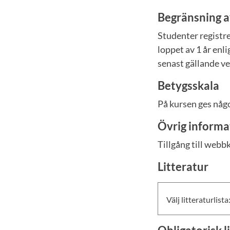
Begränsning a
Studenter registre
loppet av 1 år enl
senast gällande ve
Betygsskala
På kursen ges något
Övrig informa
Tillgång till webb
Litteratur
Välj litteraturlista