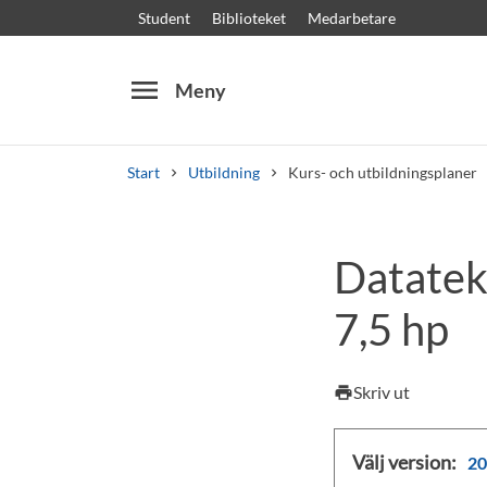
Student
Biblioteket
Medarbetare
menu
Meny
Start
Utbildning
Kurs- och utbildningsplaner
Sök
Andra söktjänster
Datatek
Kurser och program
Kursplaner
Välkomstb
7,5 hp
Skriv ut
print
Välj version:
20