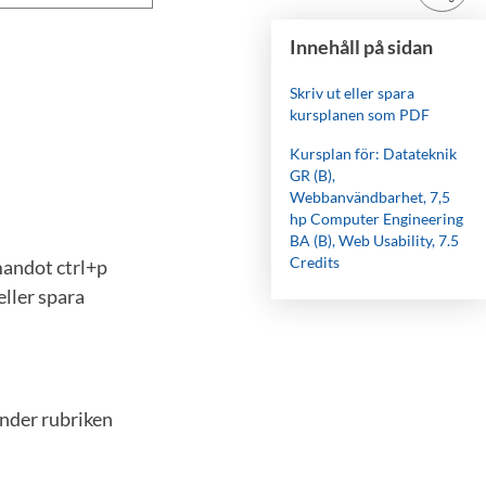
Innehåll på sidan
Skriv ut eller spara
kursplanen som PDF
Kursplan för: Datateknik
GR (B),
Webbanvändbarhet, 7,5
hp Computer Engineering
BA (B), Web Usability, 7.5
Credits
mandot ctrl+p
eller spara
under rubriken