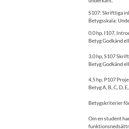
underkänt.
S107: Skriftliga i
Betygsskala: Unde
0.0 hp, I107, Intr
Betyg Godkänd el
3.0 hp, S107 Skrif
Betyg Godkänd el
4.5 hp, P107 Proj
Betyg A, B, C, D, E
Betygskriterier fö
Om en student har
funktionsnedsättn