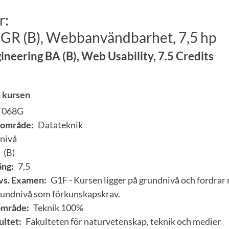
r:
 GR (B), Webbanvändbarhet, 7,5 hp
neering BA (B), Web Usability, 7.5 Credits
 kursen
T068G
område:
Datateknik
nivå
(B)
ng:
7,5
vs. Examen:
G1F - Kursen ligger på grundnivå och fordrar
grundnivå som förkunskapskrav.
område:
Teknik 100%
ultet:
Fakulteten för naturvetenskap, teknik och medier