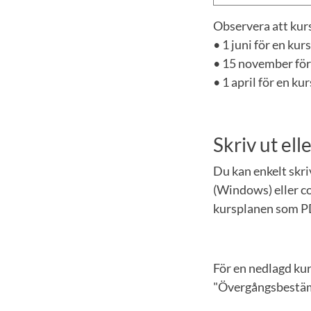
Observera att kurs
• 1 juni för en ku
• 15 november för
• 1 april för en k
Skriv ut el
Du kan enkelt skr
(Windows) eller co
kursplanen som P
För en nedlagd ku
"Övergångsbestämm