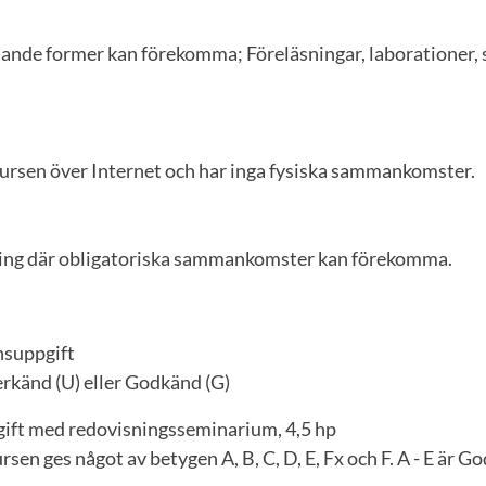
ljande former kan förekomma; Föreläsningar, laborationer,
ursen över Internet och har inga fysiska sammankomster.
ing där obligatoriska sammankomster kan förekomma.
nsuppgift
rkänd (U) eller Godkänd (G)
ift med redovisningsseminarium, 4,5 hp
sen ges något av betygen A, B, C, D, E, Fx och F. A - E är Go