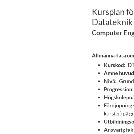
Kursplan fö
Datateknik
Computer Engi
Allmänna data om
Kurskod:
D
Ämne huvud
Nivå:
Grund
Progression:
Högskolepoä
Fördjupning 
kurs(er) på 
Utbildnings
Ansvarig fak