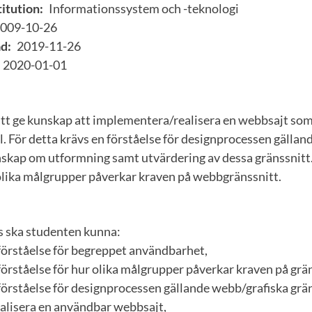
itution:
Informationssystem och -teknologi
009-10-26
d:
2019-11-26
2020-01-01
 att ge kunskap att implementera/realisera en webbsajt som
För detta krävs en förståelse för designprocessen gälland
nskap om utformning samt utvärdering av dessa gränssnitt
 olika målgrupper påverkar kraven på webbgränssnitt.
s ska studenten kunna:
 förståelse för begreppet användbarhet,
förståelse för hur olika målgrupper påverkar kraven på grä
förståelse för designprocessen gällande webb/grafiska grän
alisera en användbar webbsajt,