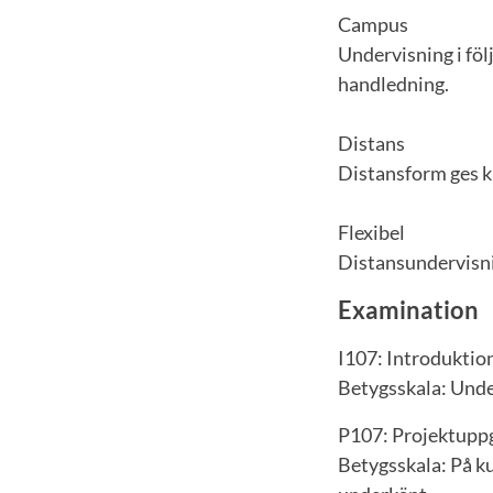
Campus
Undervisning i fö
handledning.
Distans
Distansform ges k
Flexibel
Distansundervisn
Examination
I107: Introduktio
Betygsskala: Unde
P107: Projektuppg
Betygsskala: På kur