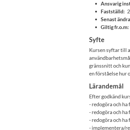
Ansvarig inst
Fastställd:
2
Senast ändra
Giltig fr.o.m:
Syfte
Kursen syftar till
användbarhetsmål. 
gränssnitt och ku
en förståelse hur
Lärandemål
Efter godkänd kur
- redogöra och ha
- redogöra och ha 
- redogöra och ha 
- implementera/re