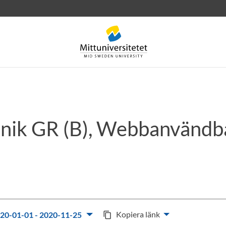
nik GR (B), Webbanvändb
rev
Personal
Lediga jobb
Kopiera länk
20-01-01 - 2020-11-25
content_copy