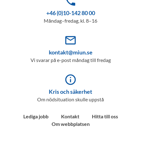
phone
+46 (0)10-142 80 00
Måndag–fredag, kl. 8–16
mail_outline
kontakt@miun.se
Vi svarar på e-post måndag till fredag
info_outline
Kris och säkerhet
Om nödsituation skulle uppstå
Lediga jobb
Kontakt
Hitta till oss
Om webbplatsen