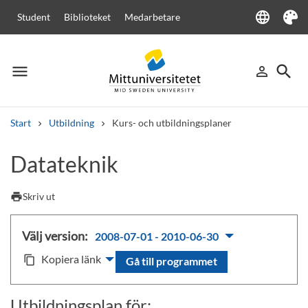
language
Student
Biblioteket
Medarbetare
Language
Tema
menu
search
person_outline
Meny
Logga in
Sök
Start
Utbildning
Kurs- och utbildningsplaner
Sök
Datateknik
Andra söktjänster
Kurser och program
Kursplaner
Välkomstbrev
Personal
print
Skriv ut
Lediga jobb
Välj version:
2008-07-01 - 2010-06-30
Kopiera länk
content_copy
Gå till programmet
Utbildningsplan för: