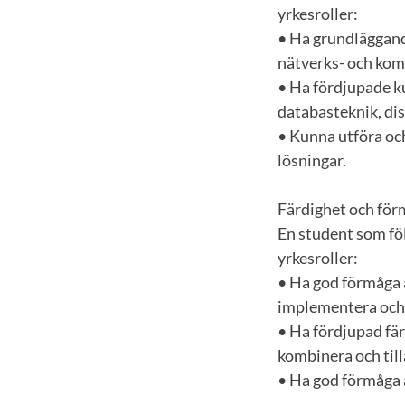
yrkesroller:
• Ha grundläggand
nätverks- och ko
• Ha fördjupade k
databasteknik, di
• Kunna utföra och
lösningar.
Färdighet och fö
En student som föl
yrkesroller:
• Ha god förmåga a
implementera och 
• Ha fördjupad fär
kombinera och til
• Ha god förmåga a