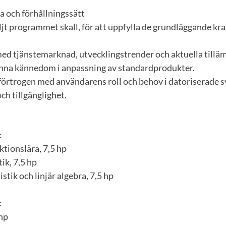
 och förhållningssätt
jt programmet skall, för att uppfylla de grundläggande kra
med tjänstemarknad, utvecklingstrender och aktuella tillä
nna kännedom i anpassning av standardprodukter.
 förtrogen med användarens roll och behov i datoriserade 
h tillgänglighet.
:
tionslära, 7,5 hp
ik, 7,5 hp
stik och linjär algebra, 7,5 hp
:
 hp