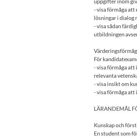
uppgifter inom gi
- visa förmåga att
lösningar i dialog
- visa sådan färdi
utbildningen avser
Värderingsförmåga
För kandidatexame
- visa förmåga at
relevanta vetenska
- visa insikt om k
- visa förmåga att
LÄRANDEMÅL F
Kunskap och först
En student som föl