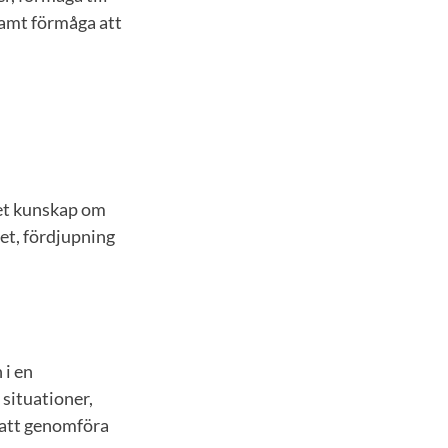
samt förmåga att
pet kunskap om
et, fördjupning
 i en
 situationer,
t att genomföra