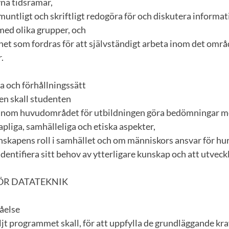
vna tidsramar,
 muntligt och skriftligt redogöra för och diskutera informa
 med olika grupper, och
ghet som fordras för att självständigt arbeta inom det omr
.
 och förhållningssätt
n skall studenten
t inom huvudområdet för utbildningen göra bedömningar me
pliga, samhälleliga och etiska aspekter,
unskapens roll i samhället och om människors ansvar för hu
 identifiera sitt behov av ytterligare kunskap och att utvec
ÖR DATATEKNIK
åelse
jt programmet skall, för att uppfylla de grundläggande kra