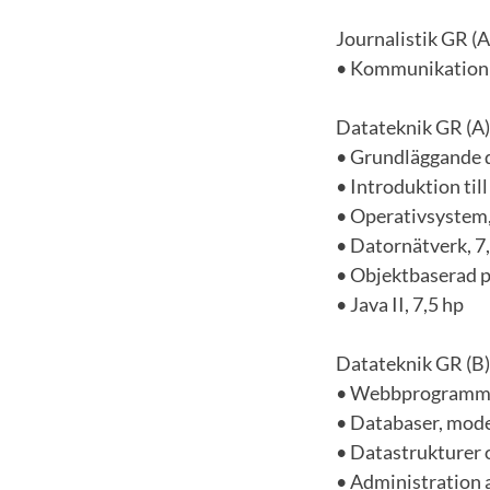
Journalistik GR (A
• Kommunikation i 
Datateknik GR (A)
• Grundläggande d
• Introduktion til
• Operativsystem,
• Datornätverk, 7
• Objektbaserad p
• Java II, 7,5 hp
Datateknik GR (B)
• Webbprogrammer
• Databaser, mode
• Datastrukturer o
• Administration 