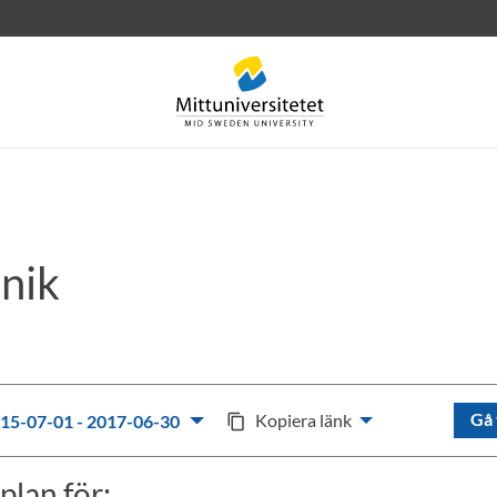
nik
rev
Personal
Lediga jobb
Gå 
Kopiera länk
15-07-01 - 2017-06-30
content_copy
plan för: