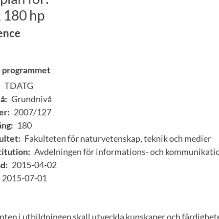
, 180 hp
ence
m programmet
:
TDATG
å:
Grundnivå
er:
2007/127
ng:
180
ultet:
Fakulteten för naturvetenskap, teknik och medier
itution:
Avdelningen för informations- och kommunikat
d:
2015-04-02
2015-07-01
enten i utbildningen skall utveckla kunskaper och färdighete