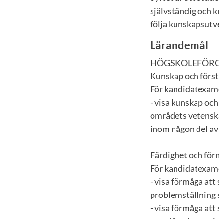
självständig och k
följa kunskapsutv
Lärandemål
HÖGSKOLEFÖR
Kunskap och först
För kandidatexame
- visa kunskap oc
områdets vetenska
inom någon del av
Färdighet och fö
För kandidatexame
- visa förmåga att 
problemställning s
- visa förmåga att