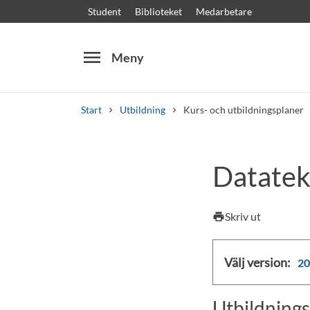
Student
Biblioteket
Medarbetare
menu
Meny
Start
Utbildning
Kurs- och utbildningsplaner
Sök
Andra söktjänster
Datatek
Kurser och program
Kursplaner
Välkomstb
Skriv ut
print
Välj version:
20
Utbildnings