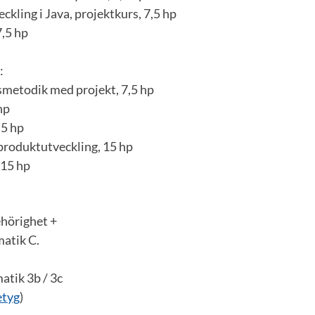
ckling i Java, projektkurs, 7,5 hp
7,5 hp
:
metodik med projekt, 7,5 hp
hp
,5 hp
produktutveckling, 15 hp
 15 hp
hörighet +
atik C.
atik 3b / 3c
etyg
)