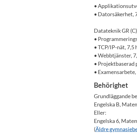
• Applikationsutve
• Datorsäkerhet, 
Datateknik GR (C)
• Programmerings
• TCP/IP-nät, 7,5 
• Webbtjänster, 7
• Projektbaserad 
• Examensarbete,
Behörighet
Grundläggande be
Engelska B, Matem
Eller:
Engelska 6, Matem
(
Äldre gymnasieb