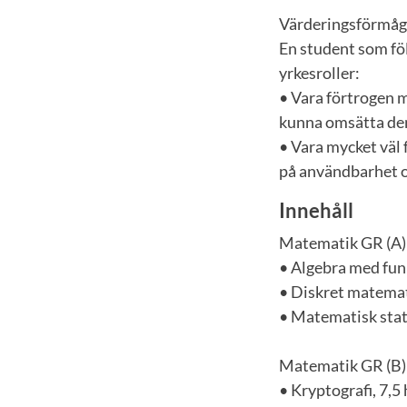
Värderingsförmåga
En student som föl
yrkesroller:
• Vara förtrogen 
kunna omsätta de
• Vara mycket väl
på användbarhet oc
Innehåll
Matematik GR (A)
• Algebra med funk
• Diskret matemat
• Matematisk stati
Matematik GR (B)
• Kryptografi, 7,5