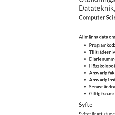
Datateknik
Computer Sci
Allmänna data o
Programkod
Tillträdesniv
Diarienumm
Högskolepoä
Ansvarig fak
Ansvarig inst
Senast ändra
Giltig fr.o.m:
Syfte
Syftet är att stud