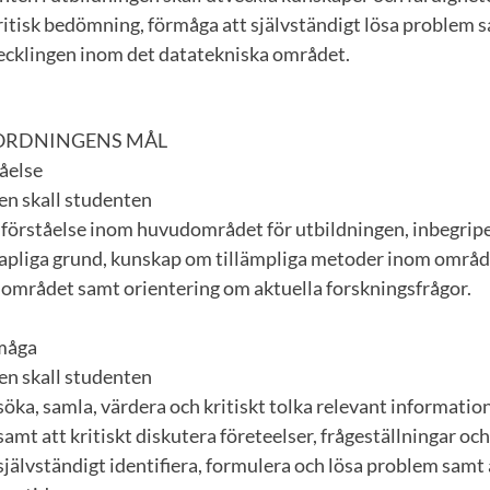
ritisk bedömning, förmåga att självständigt lösa problem 
ecklingen inom det datatekniska området.
ORDNINGENS MÅL
åelse
n skall studenten
h förståelse inom huvudområdet för utbildningen, inbegri
pliga grund, kunskap om tillämpliga metoder inom områd
 området samt orientering om aktuella forskningsfrågor.
rmåga
n skall studenten
söka, samla, värdera och kritiskt tolka relevant information
amt att kritiskt diskutera företeelser, frågeställningar och
 självständigt identifiera, formulera och lösa problem sam