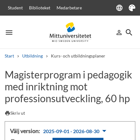
language
Student
Biblioteket
Medarbetare
Language
Tema
menu
search
person_outline
Meny
Logga in
Sök
Start
Utbildning
Kurs- och utbildningsplaner
Sök
Magisterprogram i pedagogik
Andra söktjänster
med inriktning mot
Kurser och program
Kursplaner
Välkomstbrev
Personal
Lediga jobb
professionsutveckling, 60 hp
print
Skriv ut
Välj version:
2025-09-01 - 2026-08-30