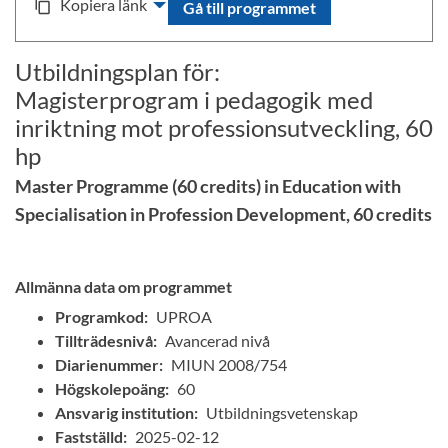
Kopiera länk
content_copy
Gå till programmet
Utbildningsplan för:
Magisterprogram i pedagogik med
inriktning mot professionsutveckling, 60
hp
Master Programme (60 credits) in Education with
Specialisation in Profession Development, 60 credits
Allmänna data om programmet
Programkod:
UPROA
Tillträdesnivå:
Avancerad nivå
Diarienummer:
MIUN 2008/754
Högskolepoäng:
60
Ansvarig institution:
Utbildningsvetenskap
Fastställd:
2025-02-12