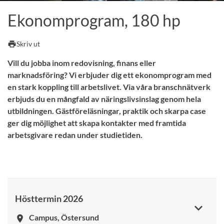
Ekonomprogram, 180 hp
print
Skriv ut
Vill du jobba inom redovisning, finans eller
marknadsföring? Vi erbjuder dig ett ekonomprogram med
en stark koppling till arbetslivet. Via våra branschnätverk
erbjuds du en mångfald av näringslivsinslag genom hela
utbildningen. Gästföreläsningar, praktik och skarpa case
ger dig möjlighet att skapa kontakter med framtida
arbetsgivare redan under studietiden.
Hösttermin 2026
Campus, Östersund
room