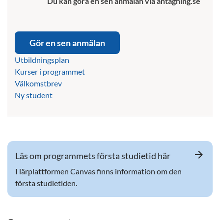
Du kan göra en sen anmälan via antagning.se
Gör en sen anmälan
Utbildningsplan
Kurser i programmet
Välkomstbrev
Ny student
arrow_forward
Läs om programmets första studietid här
I lärplattformen Canvas finns information om den
första studietiden.