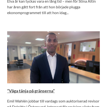
Elva år kan tyckas vara en lång tid – men för Stina Altin
har åren gått fort från att hon började plugga
ekonomprogrammet till att hon idag...
”Våga tänja på gränserna”
Emil Wahlén jobbar till vardags som auktoriserad revisor
på Deloitte i Östersund. Intresset för revision växte fram