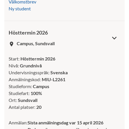
Välkomstbrev
Ny student
Hösttermin 2026
Campus, Sundsvall
room
Start:
Hösttermin 2026
Nivå:
Grundnivå
Undervisningsspråk:
Svenska
Anmälningskod:
MIU-L2261
Studieform:
Campus
Studiefart:
100%
Ort:
Sundsvall
Antal platser:
20
Anmälan:
Sista anmälningsdag var 15 april 2026