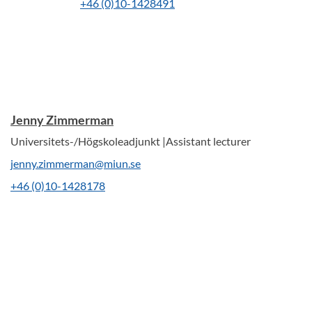
+46 (0)10-1428491
Jenny Zimmerman
Universitets-/Högskoleadjunkt |Assistant lecturer
jenny.zimmerman@miun.se
+46 (0)10-1428178