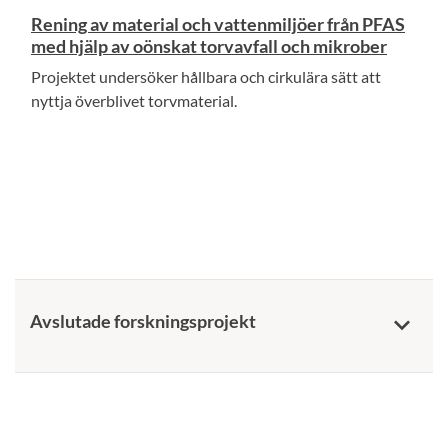
Rening av material och vattenmiljöer från PFAS
med hjälp av oönskat torvavfall och mikrober
Projektet undersöker hållbara och cirkulära sätt att
nyttja överblivet torvmaterial.
Avslutade forskningsprojekt
keyboard_arrow_down