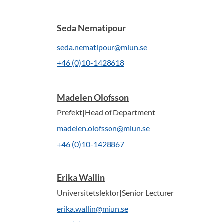
Seda Nematipour
seda.nematipour@miun.se
+46 (0)10-1428618
Madelen Olofsson
Prefekt|Head of Department
madelen.olofsson@miun.se
+46 (0)10-1428867
Erika Wallin
Universitetslektor|Senior Lecturer
erika.wallin@miun.se