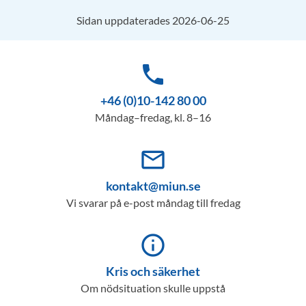
Sidan uppdaterades 2026-06-25
phone
+46 (0)10-142 80 00
Måndag–fredag, kl. 8–16
mail_outline
kontakt@miun.se
Vi svarar på e-post måndag till fredag
info_outline
Kris och säkerhet
Om nödsituation skulle uppstå