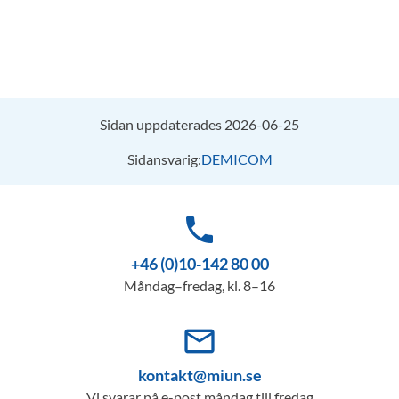
Sidan uppdaterades 2026-06-25
Sidansvarig:
DEMICOM
phone
+46 (0)10-142 80 00
Måndag–fredag, kl. 8–16
mail_outline
kontakt@miun.se
Vi svarar på e-post måndag till fredag