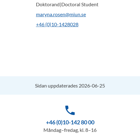
Doktorand|Doctoral Student
maryna.rosen@miun.se
+46 (0)10-1428028
Sidan uppdaterades 2026-06-25
phone
+46 (0)10-142 80 00
Måndag–fredag, kl. 8–16