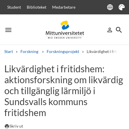
language
Student
Biblioteket
Medarbetare
Language
Tema
menu
search
person_outline
Meny
Logga in
Sök
Start
Forskning
Forskningsprojekt
Likvärdighet i fritidshe
Sök
Likvärdighet i fritidshem:
Andra söktjänster
aktionsforskning om likvärdig
Kurser och program
Kursplaner
Välkomstbrev
Personal
Lediga jobb
och tillgänglig lärmiljö i
Sundsvalls kommuns
fritidshem
print
Skriv ut