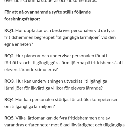
över tid ska kunna studeras och dokumenteras.
För att nå ovannämnda syfte ställs följande
forskningsfrågor:
RQ1
. Hur uppfattar och beskriver personalen vid de fyra
fritidshemmen begreppet ”tillgängliga lärmiljöer” vid den
egna enheten?
RQ2.
Hur planerar och undervisar personalen för att
förbättra och tillgängliggöra lärmiljöerna på fritidshem så att
elevers lärande stimuleras?
RQ3.
Hur kan undervisningen utvecklas i tillgängliga
lärmiljöer för likvärdiga villkor för elevers lärande?
RQ4
. Hur kan personalen stödjas för att öka kompetensen
om tillgängliga lärmiljöer?
RQ5.
Vilka lärdomar kan de fyra fritidshemmen dra av
varandras erfarenheter mot ökad likvärdighet och tillgängliga