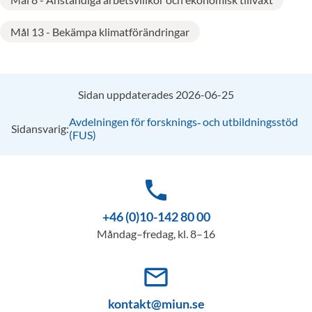
Mål 13 - Bekämpa klimatförändringar
Sidan uppdaterades 2026-06-25
Avdelningen för forsknings‑ och utbildningsstöd
Sidansvarig:
(FUS)
phone
+46 (0)10-142 80 00
Måndag–fredag, kl. 8–16
mail_outline
kontakt@miun.se