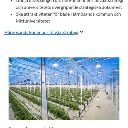
stödja utvecklingen utifrån kommunens tillväxtstrategi
och universitetets övergripande strategiska dokument
öka attraktiviteten för både Härnösands kommun och
Mittuniversitetet
Härnösands kommuns tillväxtstrategi