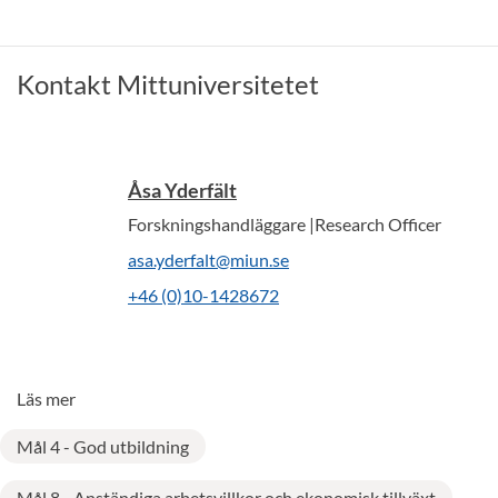
Kontakt Mittuniversitetet
Åsa Yderfält
Forskningshandläggare |Research Officer
asa.yderfalt@miun.se
+46 (0)10-1428672
Läs mer
Mål 4 - God utbildning
Mål 8 - Anständiga arbetsvillkor och ekonomisk tillväxt