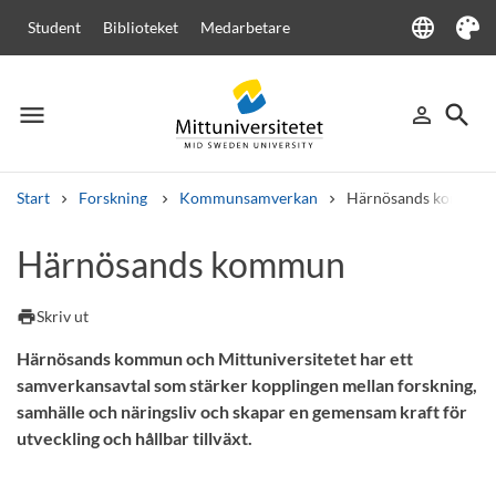
language
Student
Biblioteket
Medarbetare
Language
Tema
menu
search
person_outline
Meny
Logga in
Sök
Start
Forskning
Kommunsamverkan
Härnösands kommun
Sök
Härnösands kommun
Andra söktjänster
Kurser och program
Kursplaner
Välkomstbrev
Personal
print
Skriv ut
Lediga jobb
Härnösands kommun och Mittuniversitetet har ett
samverkansavtal som stärker kopplingen mellan forskning,
samhälle och näringsliv och skapar en gemensam kraft för
utveckling och hållbar tillväxt.