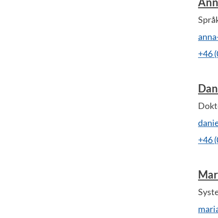
Ann
Språ
anna
+46 
Dan
Dokt
dani
+46 
Mari
Syste
mari