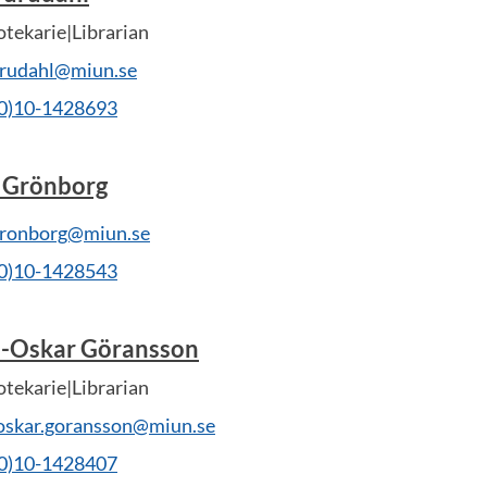
otekarie|Librarian
furudahl@miun.se
(0)10-1428693
a Grönborg
.gronborg@miun.se
(0)10-1428543
l-Oskar Göransson
otekarie|Librarian
-oskar.goransson@miun.se
(0)10-1428407