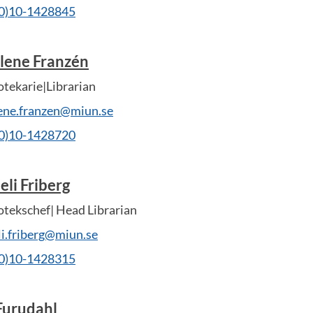
(0)10-1428845
lene Franzén
otekarie|Librarian
ene.franzen@miun.se
(0)10-1428720
li Friberg
otekschef| Head Librarian
li.friberg@miun.se
(0)10-1428315
 Furudahl