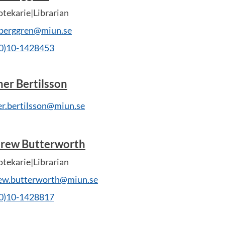
otekarie|Librarian
.berggren@miun.se
(0)10-1428453
her Bertilsson
er.bertilsson@miun.se
rew Butterworth
otekarie|Librarian
ew.butterworth@miun.se
(0)10-1428817