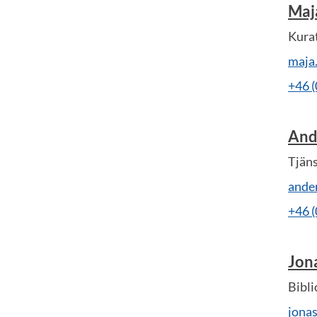
Maj
Kura
maja
+46 
And
Tjäns
ande
+46 
Jon
Bibli
jona