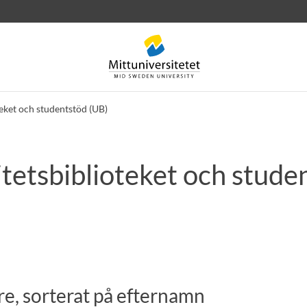
teket och studentstöd (UB)
itetsbiblioteket och stude
rev
Personal
Lediga jobb
e, sorterat på efternamn