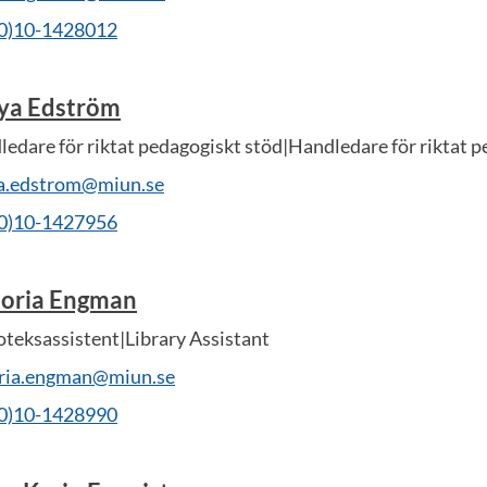
(0)10-1428012
ya Edström
edare för riktat pedagogiskt stöd|Handledare för riktat p
a.edstrom@miun.se
(0)10-1427956
toria Engman
oteksassistent|Library Assistant
oria.engman@miun.se
(0)10-1428990