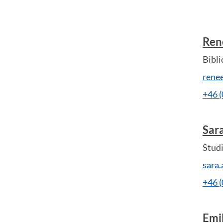
Ren
Bibli
rene
+46 
Sar
Stud
sara
+46 
Emi