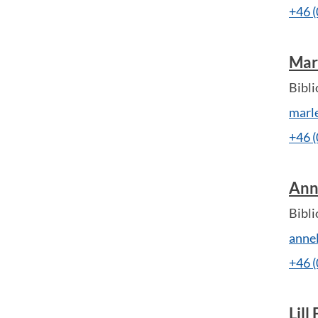
+46 
Mar
Bibli
marl
+46 
Anne
Bibli
anne
+46 
Lill