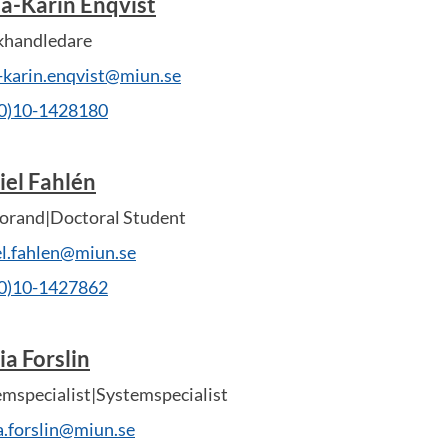
a-Karin Enqvist
khandledare
-karin.enqvist@miun.se
(0)10-1428180
iel Fahlén
orand|Doctoral Student
el.fahlen@miun.se
(0)10-1427862
a Forslin
mspecialist|Systemspecialist
a.forslin@miun.se