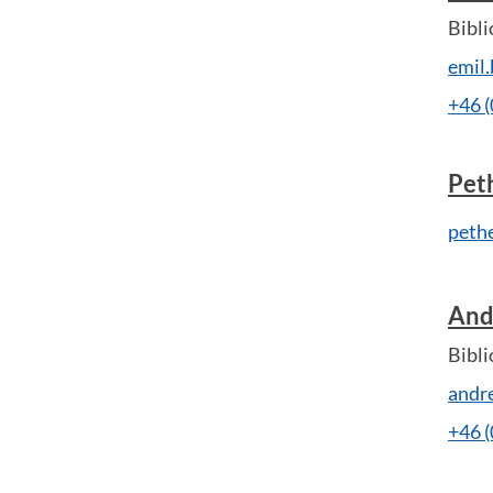
Bibli
emil
+46 
Pet
peth
And
Bibli
andr
+46 