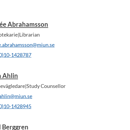
ée Abrahamsson
otekarie|Librarian
e.abrahamsson@miun.se
(0)10-1428787
a Ahlin
ievägledare|Study Counsellor
.ahlin@miun.se
(0)10-1428945
l Berggren