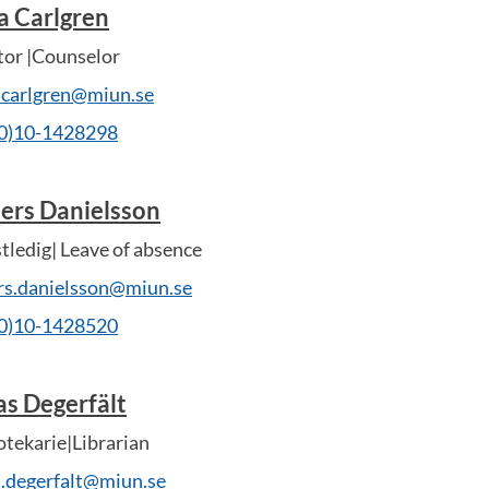
a Carlgren
tor |Counselor
.carlgren@miun.se
(0)10-1428298
ers Danielsson
tledig| Leave of absence
rs.danielsson@miun.se
(0)10-1428520
as Degerfält
otekarie|Librarian
s.degerfalt@miun.se