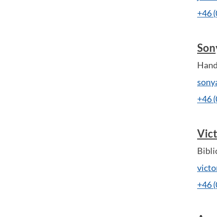
+46 
Son
Handl
sony
+46 
Vic
Bibli
vict
+46 