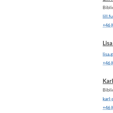
Bibli
lill.
+46 
Lis
lisa
+46 
Kar
Bibli
karl
+46 