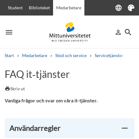
language
Student
Biblioteket
Medarbetare
Language
Tema
menu
search
person_outline
Meny
Logga in
Sök
Start
Medarbetare
Stöd och service
Servicetjänster
IT-t
Sök
FAQ it‑tjänster
Andra söktjänster
Kurser och program
Kursplaner
Välkomstbrev
Personal
print
Skriv ut
Lediga jobb
Vanliga frågor och svar om våra it-tjänster.
Användarregler