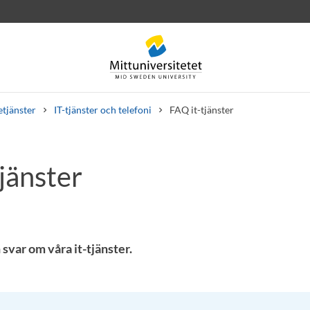
etjänster
IT-tjänster och telefoni
FAQ it-tjänster
jänster
rev
Personal
Lediga jobb
 svar om våra it-tjänster.