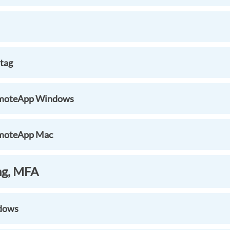
ttag
emoteApp Windows
emoteApp Mac
ng, MFA
dows