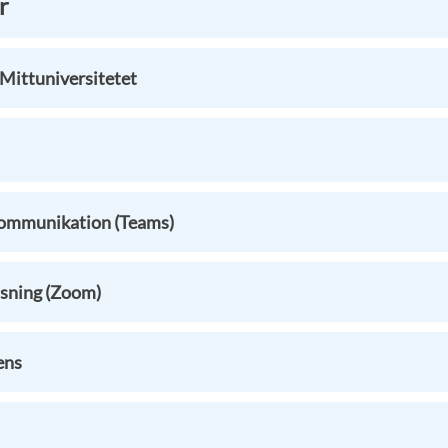
r
Mittuniversitetet
kommunikation (Teams)
isning (Zoom)
ens