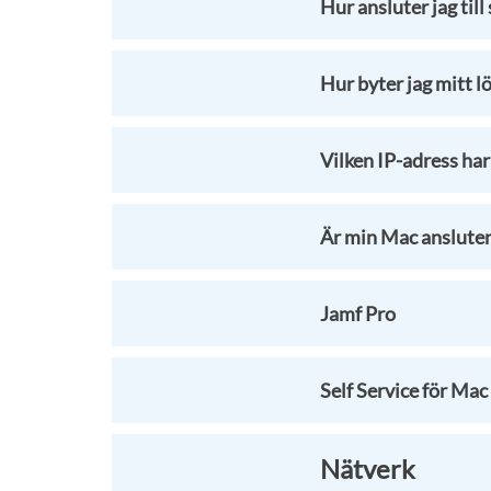
Hur ansluter jag till
Hur byter jag mitt l
Vilken IP-adress ha
Är min Mac ansluten
Jamf Pro
Self Service för Mac
Nätverk