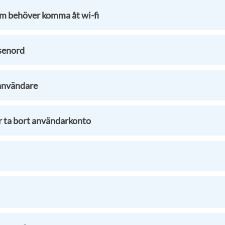
m behöver komma åt wi-fi
ösenord
 användare
er ta bort användarkonto