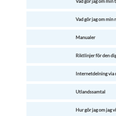
Vad gör jag om min 
Vad gör jag om min m
Manualer
Riktlinjer för den d
Internetdelning via
Utlandssamtal
Hur gör jag om jag v