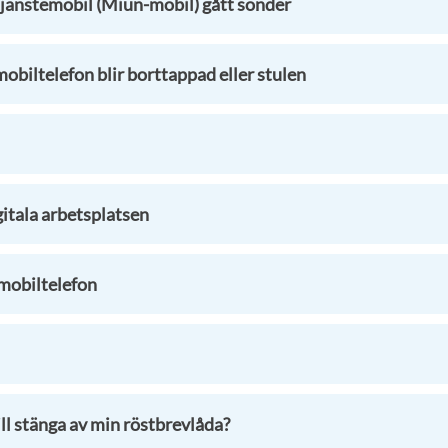
tjänstemobil (Miun-mobil) gått sönder
obiltelefon blir borttappad eller stulen
igitala arbetsplatsen
 mobiltelefon
ill stänga av min röstbrevlåda?