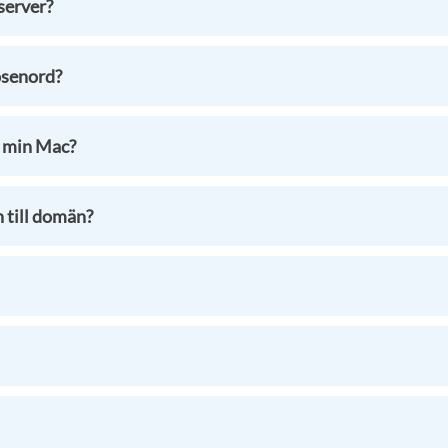
 server?
ösenord?
r min Mac?
 till domän?