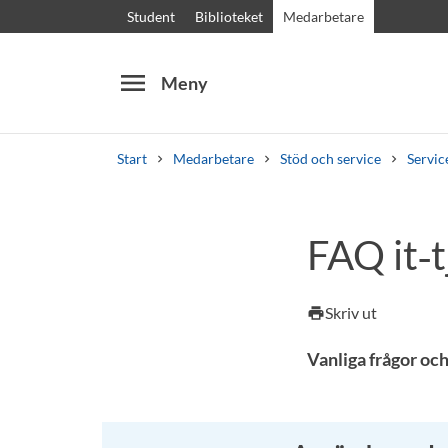
Student
Biblioteket
Medarbetare
menu
Meny
Start
Medarbetare
Stöd och service
Servic
Sök
Andra söktjänster
FAQ it‑t
Kurser och program
Kursplaner
Välkomstb
Skriv ut
print
Vanliga frågor och