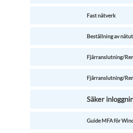
Fast nätverk
Beställning av nätu
Fjärranslutning/R
Fjärranslutning/R
Säker inloggni
Guide MFA för Win