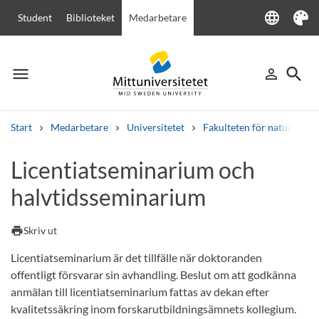
language
Student
Biblioteket
Medarbetare
Language
Tema
menu
search
person_outline
Meny
Logga in
Sök
Start
Medarbetare
Universitetet
Fakulteten för naturveten
Sök
Licentiatseminarium och
Andra söktjänster
halvtidsseminarium
Kurser och program
Kursplaner
Välkomstbrev
Personal
Lediga jobb
print
Skriv ut
Licentiatseminarium är det tillfälle när doktoranden
offentligt försvarar sin avhandling. Beslut om att godkänna
anmälan till licentiatseminarium fattas av dekan efter
kvalitetssäkring inom forskarutbildningsämnets kollegium.