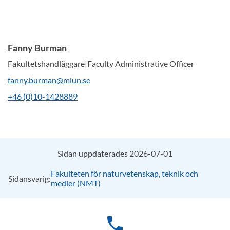
Fanny Burman
Fakultetshandläggare|Faculty Administrative Officer
fanny.burman@miun.se
+46 (0)10-1428889
Sidan uppdaterades 2026-07-01
Fakulteten för naturvetenskap, teknik och
Sidansvarig:
medier (NMT)
phone