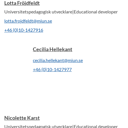
Lotta Fröjdfeldt
Universitetspedagogisk utvecklare|Educational developer
lotta.frojdfeldt@miun.se
+46 (0)10-1427916
Cecilia Hellekant
cecilia.hellekant@miun.se
+46 (0)10-1427977
Nicolette Karst
Universitetspedagogisk utvecklare|Educational developer