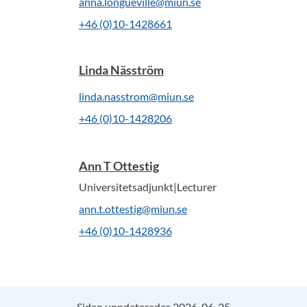
anna.longueville@miun.se
+46 (0)10-1428661
Linda Näsström
linda.nasstrom@miun.se
+46 (0)10-1428206
Ann T Ottestig
Universitetsadjunkt|Lecturer
ann.t.ottestig@miun.se
+46 (0)10-1428936
Sidan uppdaterades 2026-06-25