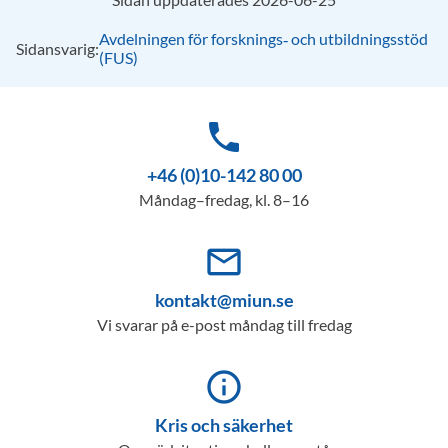
Avdelningen för forsknings‑ och utbildningsstöd
Sidansvarig:
(FUS)
phone
+46 (0)10-142 80 00
Måndag–fredag, kl. 8–16
mail_outline
kontakt@miun.se
Vi svarar på e-post måndag till fredag
info_outline
Kris och säkerhet