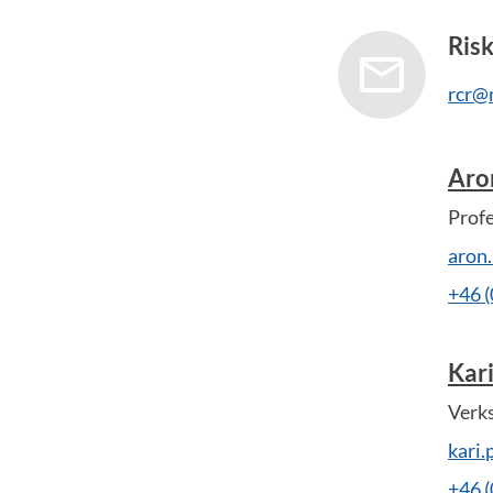
Risk
rcr@
Aro
Prof
aron
+46 
Kari
Verk
kari
+46 