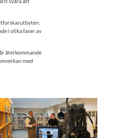
rit svåra att
stforskarutbyten.
e i olika faser av
v vår återkommande
 samverkan med