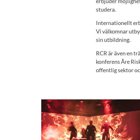
erbjuder möjlighet
studera.
Internationellt er
Vi välkomnar utbyt
sin utbildning.
RCR är även en tr
konferens Åre Risk
offentlig sektor oc