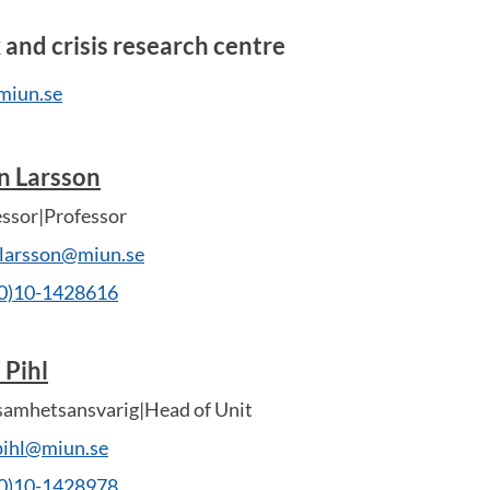
 and crisis research centre
miun.se
n Larsson
essor|Professor
.larsson@miun.se
(0)10-1428616
 Pihl
samhetsansvarig|Head of Unit
.pihl@miun.se
(0)10-1428978