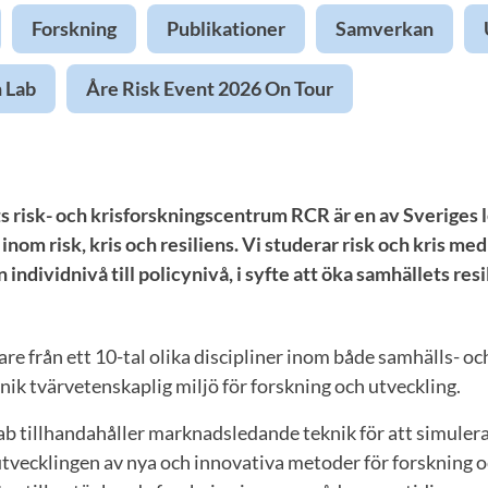
Forskning
Publikationer
Samverkan
 Lab
Åre Risk Event 2026 On Tour
s risk- och krisforskningscentrum RCR är en av Sveriges
inom risk, kris och resiliens. Vi studerar risk och kris me
 individnivå till policynivå, i syfte att öka samhällets res
re från ett 10-tal olika discipliner inom både samhälls- o
ik tvärvetenskaplig miljö för forskning och utveckling.
 tillhandahåller marknadsledande teknik för att simulera 
 utvecklingen av nya och innovativa metoder för forskning o