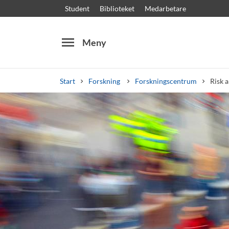
Student
Biblioteket
Medarbetare
menu
Meny
Start
Forskning
Forskningscentrum
Risk a
Sök
Andra söktjänster
Kurser och program
Kursplaner
Välkomstb