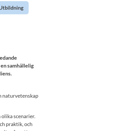
Utbildning
 ledande
d en samhällelig
iliens.
ch naturvetenskap
olika scenarier.
ch praktik, och