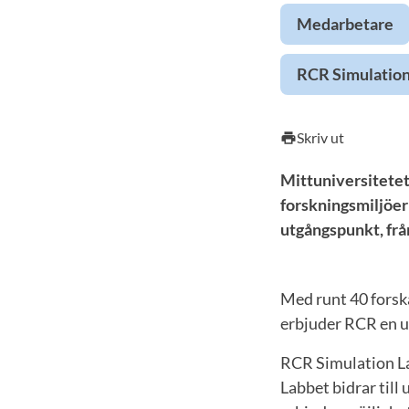
Medarbetare
RCR Simulation
Skriv ut
print
Mittuniversitetet
forskningsmiljöer 
utgångspunkt, från
Med runt 40 forska
erbjuder RCR en un
RCR Simulation Lab
Labbet bidrar till