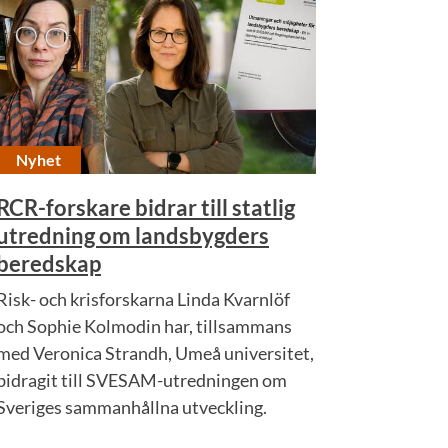
Nyhet
RCR-forskare bidrar till statlig
utredning om landsbygders
beredskap
Risk- och krisforskarna Linda Kvarnlöf
och Sophie Kolmodin har, tillsammans
med Veronica Strandh, Umeå universitet,
bidragit till SVESAM-utredningen om
Sveriges sammanhållna utveckling.