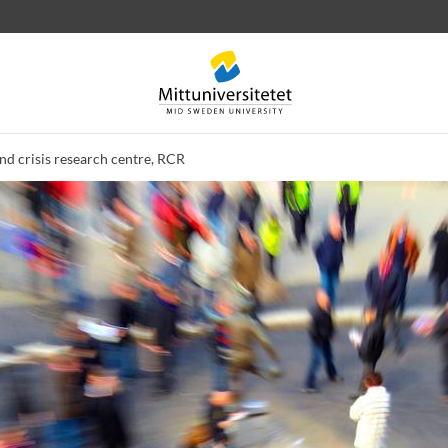
nd crisis research centre, RCR
rev
Personal
Lediga jobb