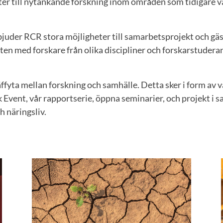
er till nytänkande forskning inom områden som tidigare va
bjuder RCR stora möjligheter till samarbetsprojekt och gä
en med forskare från olika discipliner och forskarstuderand
äffyta mellan forskning och samhälle. Detta sker i form a
 Event, vår rapportserie, öppna seminarier, och projekt i
h näringsliv.