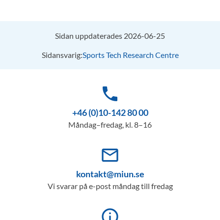
Sidan uppdaterades 2026-06-25
Sidansvarig:
Sports Tech Research Centre
phone
+46 (0)10-142 80 00
Måndag–fredag, kl. 8–16
mail_outline
kontakt@miun.se
Vi svarar på e-post måndag till fredag
info_outline