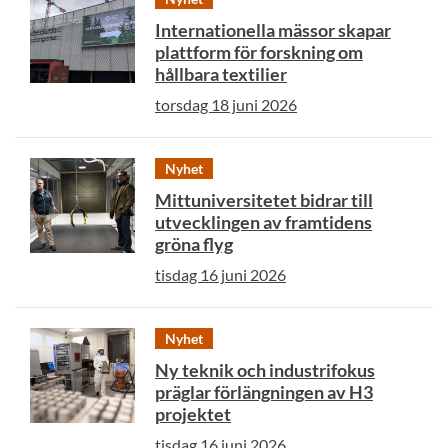
Internationella mässor skapar
plattform för forskning om
hållbara textilier
torsdag 18 juni 2026
Nyhet
Mittuniversitetet bidrar till
utvecklingen av framtidens
gröna flyg
tisdag 16 juni 2026
Nyhet
Ny teknik och industrifokus
präglar förlängningen av H3
projektet
tisdag 16 juni 2026