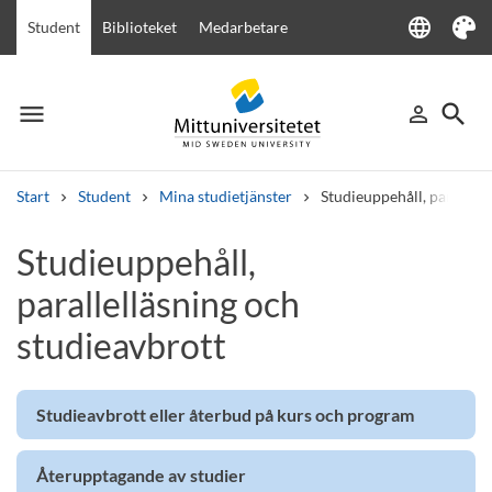
language
Student
Biblioteket
Medarbetare
Language
Tema
menu
search
person_outline
Meny
Logga in
Sök
Start
Student
Mina studietjänster
Studieuppehåll, parallell
Sök
Studieuppehåll,
Andra söktjänster
parallelläsning och
Kurser och program
Kursplaner
Välkomstbrev
Personal
Lediga jobb
studieavbrott
Studieavbrott eller återbud på kurs och program
Återupptagande av studier