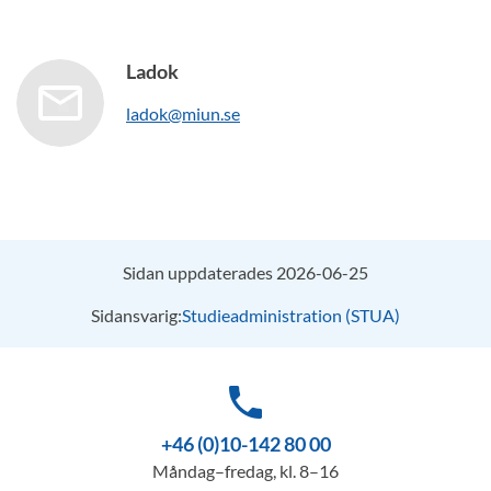
Ladok
ladok@miun.se
Sidan uppdaterades 2026-06-25
Sidansvarig:
Studieadministration (STUA)
phone
+46 (0)10-142 80 00
Måndag–fredag, kl. 8–16