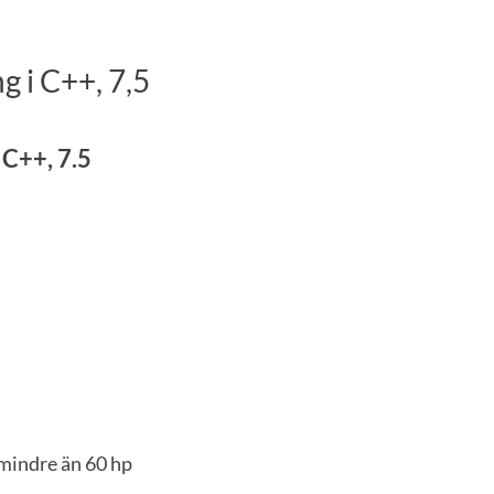
 i C++, 7,5
C++, 7.5
 mindre än 60 hp