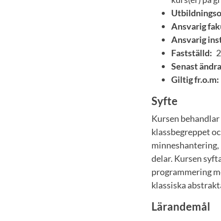
Utbildnings
Ansvarig fak
Ansvarig inst
Fastställd:
2
Senast ändra
Giltig fr.o.m:
Syfte
Kursen behandlar 
klassbegreppet oc
minneshantering, 
delar. Kursen syft
programmering med
klassiska abstrakt
Lärandemål