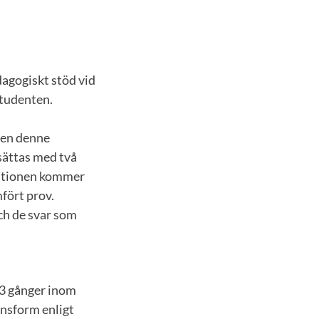
agogiskt stöd vid
studenten.
den denne
rsättas med två
nationen kommer
fört prov.
ch de svar som
 3 gånger inom
onsform enligt