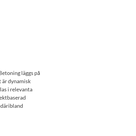
Betoning läggs på
t är dynamisk
as i relevanta
bjektbaserad
 däribland