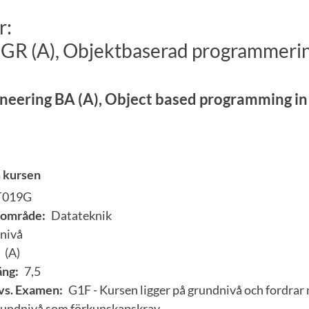
r:
GR (A), Objektbaserad programmering
eering BA (A), Object based programming in 
 kursen
T019G
område:
Datateknik
nivå
(A)
ng:
7,5
vs. Examen:
G1F - Kursen ligger på grundnivå och fordrar
grundnivå som förkunskapskrav.