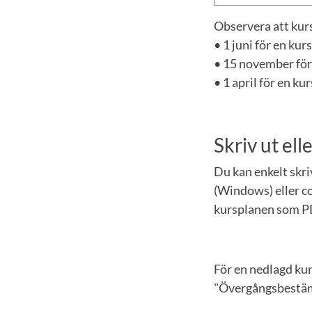
Observera att kurs
• 1 juni för en ku
• 15 november för
• 1 april för en k
Skriv ut el
Du kan enkelt skr
(Windows) eller co
kursplanen som P
För en nedlagd ku
"Övergångsbestämm