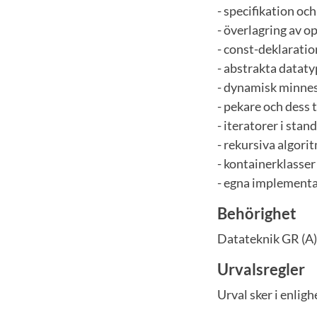
- specifikation oc
- överlagring av o
- const-deklaratio
- abstrakta dataty
- dynamisk minnes
- pekare och dess 
- iteratorer i stan
- rekursiva algori
- kontainerklasser
- egna implementa
Behörighet
Datateknik GR (A)
Urvalsregler
Urval sker i enli