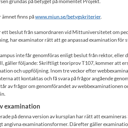
rsen grundas på betyget på momentet Projekt.
r ämnet finns på
www.miun.se/betygskriterier
.
 ett beslut från samordnaren vid Mittuniversitetet om ped
ing, har examinator rätt att ge anpassad examination för 
mpus inte får genomföras enligt beslut från rektor, eller 
ll, gäller följande: Skriftligt teoriprov T107, kommer att e
ation och uppföljning. Inom tre veckor efter webbexami
nterna att kontaktas och få svara på frågor angående genom
står av frågor om genomförandet av webbexaminationen o
in.
v examination
rade på denna version av kursplan har rätt att examineras
igt angivna examinationsformer. Därefter gäller examinati