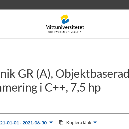
nik GR (A), Objektbasera
rev
Personal
Lediga jobb
mering i C++, 7,5 hp
Kopiera länk
21-01-01 - 2021-06-30
content_copy