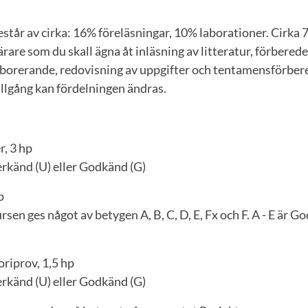
står av cirka: 16% föreläsningar, 10% laborationer. Cirka 
ärare som du skall ägna åt inläsning av litteratur, förberede
laborerande, redovisning av uppgifter och tentamensförbere
llgång kan fördelningen ändras.
, 3 hp
rkänd (U) eller Godkänd (G)
p
sen ges något av betygen A, B, C, D, E, Fx och F. A - E är Go
oriprov, 1,5 hp
rkänd (U) eller Godkänd (G)