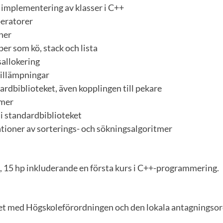
h implementering av klasser i C++
peratorer
ner
per som kö, stack och lista
allokering
tillämpningar
dardbiblioteket, även kopplingen till pekare
tmer
 i standardbiblioteket
tioner av sorterings- och sökningsalgoritmer
, 15 hp inkluderande en första kurs i C++-programmering.
ghet med Högskoleförordningen och den lokala antagningso