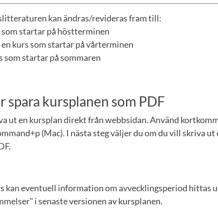
litteraturen kan ändras/revideras fram till:
rs som startar på höstterminen
 en kurs som startar på vårterminen
urs som startar på sommaren
ler spara kursplanen som PDF
iva ut en kursplan direkt från webbsidan. Använd kortkom
mmand+p (Mac). I nästa steg väljer du om du vill skriva ut 
DF.
rs kan eventuell information om avvecklingsperiod hittas 
elser" i senaste versionen av kursplanen.