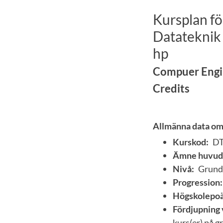
Kursplan fö
Datateknik 
hp
Compuer Engin
Credits
Allmänna data om
Kurskod:
D
Ämne huvud
Nivå:
Grund
Progression:
Högskolepoä
Fördjupning 
kurs(er) på 