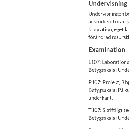
Undervisning
Undervisningen be
är studietid utan l
laboration, eget 
förändrad resursti
Examination
L107: Laborationer
Betygsskala: Unde
P107: Projekt, 3 h
Betygsskala: På kur
underkänt.
T107: Skriftligt te
Betygsskala: Unde