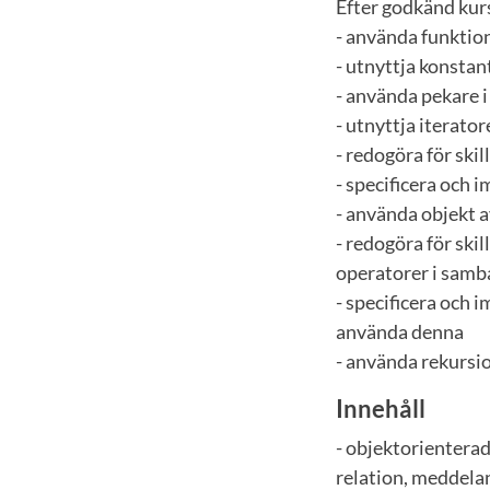
Efter godkänd kur
- använda funktio
- utnyttja konsta
- använda pekare 
- utnyttja iterator
- redogöra för ski
- specificera och 
- använda objekt 
- redogöra för ski
operatorer i sam
- specificera och 
använda denna
- använda rekursi
Innehåll
- objektorienterad
relation, meddelan