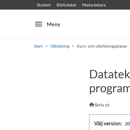
Student
Biblioteket
Medarbetare
menu
Meny
Start
Utbildning
Kurs- och utbildningsplaner
Sök
Andra söktjänster
Datatek
Kurser och program
Kursplaner
Välkomstb
program
Skriv ut
print
Välj version:
20