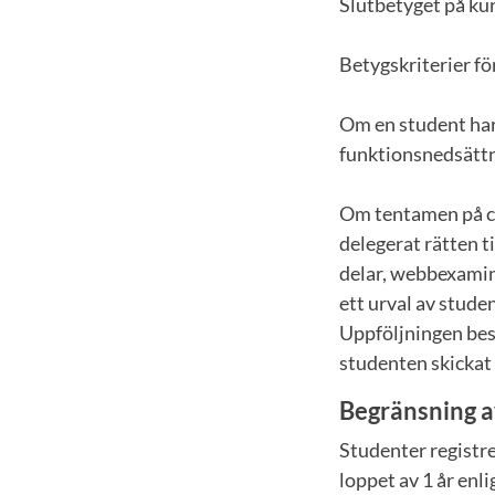
Slutbetyget på ku
Betygskriterier fö
Om en student har
funktionsnedsättn
Om tentamen på ca
delegerat rätten ti
delar, webbexamin
ett urval av stude
Uppföljningen be
studenten skickat 
Begränsning a
Studenter registre
loppet av 1 år enl