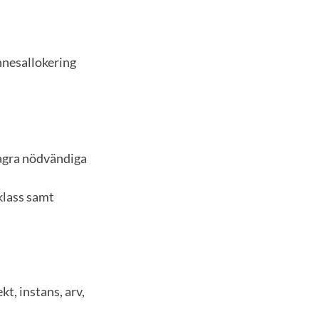
nnesallokering
lagra nödvändiga
klass samt
t, instans, arv,