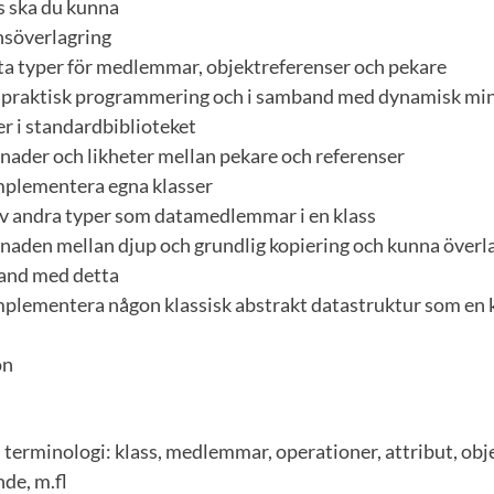
s ska du kunna
nsöverlagring
nta typer för medlemmar, objektreferenser och pekare
i praktisk programmering och i samband med dynamisk mi
er i standardbiblioteket
llnader och likheter mellan pekare och referenser
implementera egna klasser
av andra typer som datamedlemmar i en klass
llnaden mellan djup och grundlig kopiering och kunna över
band med detta
implementera någon klassisk abstrakt datastruktur som en 
on
 terminologi: klass, medlemmar, operationer, attribut, objek
de, m.fl