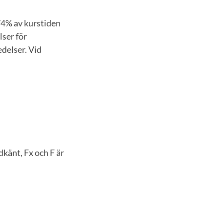
74% av kurstiden
lser för
delser. Vid
dkänt, Fx och F är